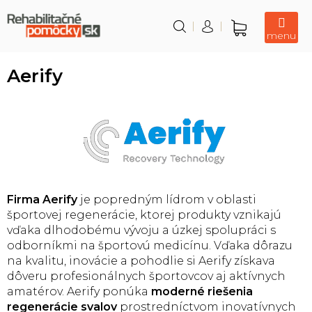
Prejsť
na
obsah
Nákupný
košík
Aerify
Firma Aerify
je popredným lídrom v oblasti
športovej regenerácie, ktorej produkty vznikajú
vďaka dlhodobému vývoju a úzkej spolupráci s
odborníkmi na športovú medicínu. Vďaka dôrazu
na kvalitu, inovácie a pohodlie si Aerify získava
dôveru profesionálnych športovcov aj aktívnych
amatérov. Aerify ponúka
moderné riešenia
regenerácie svalov
prostredníctvom inovatívnych