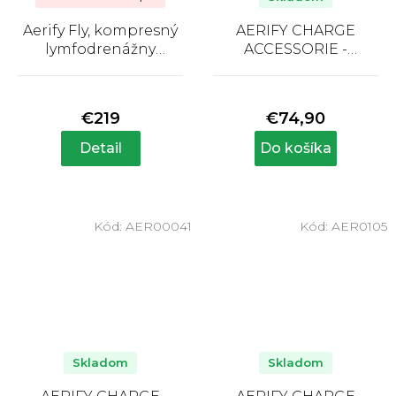
Aerify Fly, kompresný
AERIFY CHARGE
lymfodrenážny
ACCESSORIE -
prístroj na lýtka
backpack, batoh na
Priemerné
Priemerné
systém Charge
hodnotenie
hodnotenie
produktu
produktu
€219
€74,90
je
je
5,0
5,0
Detail
Do košíka
z
z
5
5
hviezdičiek.
hviezdičiek.
Kód:
AER00041
Kód:
AER0105
Skladom
Skladom