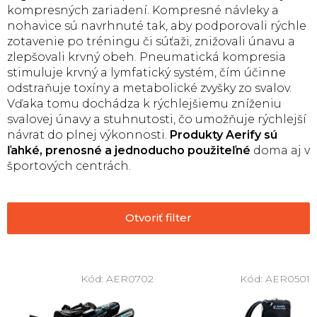
kompresných zariadení. Kompresné návleky a
nohavice sú navrhnuté tak, aby podporovali rýchle
zotavenie po tréningu či súťaži, znižovali únavu a
zlepšovali krvný obeh. Pneumatická kompresia
stimuluje krvný a lymfatický systém, čím účinne
odstraňuje toxíny a metabolické zvyšky zo svalov.
Vďaka tomu dochádza k rýchlejšiemu zníženiu
svalovej únavy a stuhnutosti, čo umožňuje rýchlejší
návrat do plnej výkonnosti.
Produkty Aerify sú
ľahké, prenosné a jednoducho použiteľné
doma aj v
športových centrách.
Otvoriť filter
V
ý
Kód:
AER0702
Kód:
AER0501
p
i