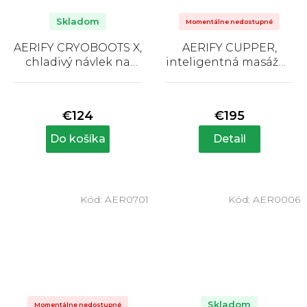
Skladom
Momentálne nedostupné
AERIFY CRYOBOOTS X,
AERIFY CUPPER,
chladivý návlek na
inteligentná masážna
rameno
banka
Priemerné
Priemerné
hodnotenie
hodnotenie
produktu
produktu
€124
€195
je
je
5,0
5,0
Do košíka
Detail
z
z
5
5
hviezdičiek.
hviezdičiek.
Kód:
AER0701
Kód:
AER0006
Skladom
Momentálne nedostupné