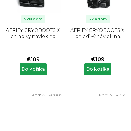
Skladom
Skladom
AERIFY CRYOBOOTS X,
AERIFY CRYOBOOTS X,
chladivý návlek na
chladivý návlek na
členok
koleno/lakeť
Priemerné
Priemerné
hodnotenie
hodnotenie
produktu
produktu
€109
€109
je
je
5,0
5,0
Do košíka
Do košíka
z
z
5
5
hviezdičiek.
hviezdičiek.
Kód:
AER00051
Kód:
AER0601