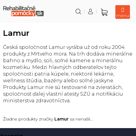
Prejsť
na
obsah
Nákupný
košík
Lamur
Česká spoločnosť Lamur vyrába už od roku 2004
produkty z Mŕtveho mora. Na trh dodáva minerálne
bahno a mydlo, soli, soľné kamene a minerálnu
kozmetiku. Medzi hlavných odberateľov tejto
spoločnosti patria kúpele, niektoré lekárne,
wellness štúdia, bazény alebo soľné jaskyne.
Produkty Lamur nie sú testované na zvieratách,
spoločnosť ďalej vlastní atesty SZÚ a notifikáciu
ministerstva zdravotníctva.
Žiadne produkty značky
Lamur
sa nenašli...
Z