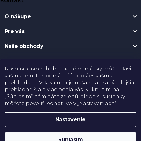
Kontakt
á
p
O nákupe
ä
t
Pre vás
i
e
Naše obchody
Certifikáty
Rovnako ako rehabilitačné pomôcky môžu uľaviť
vášmu telu, tak pomáhajú cookies vášmu
Doprava
prehliadaču. Vďaka nim je naša stránka rýchlejšia,
prehľadnejšia a viac podľa vás. Kliknutím na
Platba
„Súhlasím“ nám dáte zelenú, alebo si sušienky
môžete povoliť jednotlivo v „Nastaveniach“.
Shoptet
Nastavenie
Copyright 2026
Rehabilitačné pomôcky
. Všetky práva
vyhradené.
Upraviť nastavenie cookies
Súhlasím