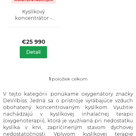
o
Momentálne nedostupné
d
Kyslíkový
u
koncentrátor -
k
DeVilbiss Compact
Priemerné
525
t
hodnotenie
produktu
o
€25 990
je
v
3,8
Detail
z
5
hviezdičiek.
1
položiek celkom
O
v
l
V tejto kategórii ponúkame oxygenátory značky
á
DeVilbiss. Jedná sa o prístroje vyrábajúce vzduch
d
obohatený koncentrovaným kyslíkom. Využitie
a
nachádzajú v kyslíkovej inhalačnej terapii
c
(oxygenoterapii), ktorá je využívaná pri nedostatku
i
e
kyslíka v krvi, zapríčineným stavom dychovej
p
nedostatočnosti. Vplyvom kyslíkovej terapie