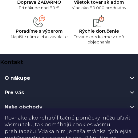
Doprava ZADARMO
Všetok tovar skladom
Pri nákupe nad 80 €
Viac ako 80.000 produktov
Poradíme s výberom
Rýchle doručenie
Napíšte nám alebo zavolajte
Tovar expedujeme v deň
objednania
Z
Kontakt
á
p
O nákupe
ä
t
Pre vás
i
e
Naše obchody
Rovnako ako rehabilitačné pomôcky môžu uľaviť
Certifikáty
vášmu telu, tak pomáhajú cookies vášmu
prehliadaču. Vďaka nim je naša stránka rýchlejšia,