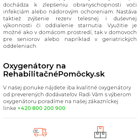
r
dochádza k zlepšeniu obranyschopnosti voči
v
infekciám alebo nádorovým ochoreniam. Nastáva
k
taktiež zvýšenie rezerv telesnej i duševnej
y
výkonnosti či oddialenie starnutia. Využitie je
v
možné ako v domácom prostredí, tak v domovoch
ý
p
pre seniorov alebo napríklad v geriatrických
i
oddeleniach.
s
u
Oxygenátory na
RehabilitačnéPomôcky.sk
V našej ponuke nájdete iba kvalitné oxygenátory
od preverených dodávateľov. Radi Vám s výberom
oxygenátoru poradíme na našej zákazníckej
linke
+420 800 200 900
.