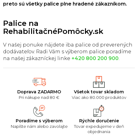
r
preto sú všetky palice plne hradené zákazníkom.
v
k
y
Palice na
v
RehabilitačnéPomôcky.sk
ý
p
i
V našej ponuke nájdete iba palice od preverených
s
dodávateľov. Radi Vám s výberom palice poradíme
u
na našej zákazníckej linke
+420 800 200 900
.
Doprava ZADARMO
Všetok tovar skladom
Pri nákupe nad 80 €
Viac ako 80.000 produktov
Poradíme s výberom
Rýchle doručenie
Napíšte nám alebo zavolajte
Tovar expedujeme v deň
objednania