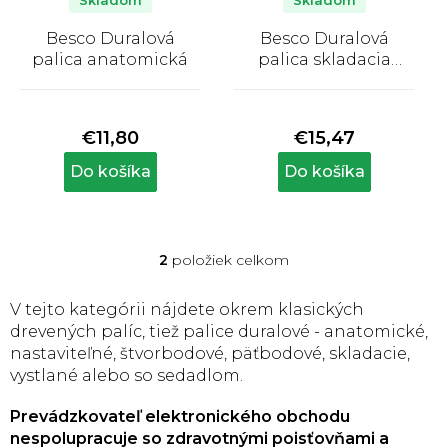
o
Skladom
Skladom
d
Besco Duralová
Besco Duralová
u
palica anatomická
palica skladacia
k
anatomická
Priemerné
Priemerné
t
hodnotenie
hodnotenie
produktu
produktu
o
€11,80
€15,47
je
je
v
5,0
5,0
Do košíka
Do košíka
z
z
5
5
hviezdičiek.
hviezdičiek.
2
položiek celkom
O
v
l
V tejto kategórii nájdete okrem klasických
á
drevených palíc, tiež palice duralové - anatomické,
d
nastaviteľné, štvorbodové, päťbodové, skladacie,
a
vystlané alebo so sedadlom.
c
i
Prevádzkovateľ elektronického obchodu
e
p
nespolupracuje so zdravotnými poisťovňami a