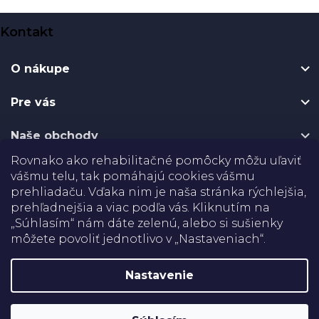
Z
Kontakt
á
p
O nákupe
ä
t
Pre vás
i
e
Naše obchody
Rovnako ako rehabilitačné pomôcky môžu uľaviť
Certifikáty
vášmu telu, tak pomáhajú cookies vášmu
prehliadaču. Vďaka nim je naša stránka rýchlejšia,
prehľadnejšia a viac podľa vás. Kliknutím na
Doprava
„Súhlasím“ nám dáte zelenú, alebo si sušienky
môžete povoliť jednotlivo v „Nastaveniach“.
Platba
Nastavenie
Shoptet
Copyright 2026
Rehabilitačné pomôcky
. Všetky práva