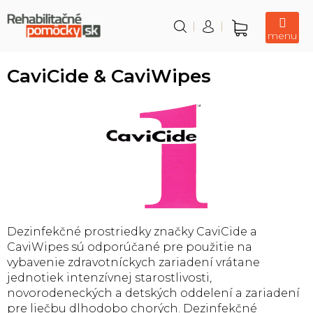
Prejsť
na
obsah
Nákupný
košík
CaviCide & CaviWipes
Dezinfekčné prostriedky značky CaviCide a
CaviWipes sú odporúčané pre použitie na
vybavenie zdravotníckych zariadení vrátane
jednotiek intenzívnej starostlivosti,
novorodeneckých a detských oddelení a zariadení
pre liečbu dlhodobo chorých. Dezinfekčné