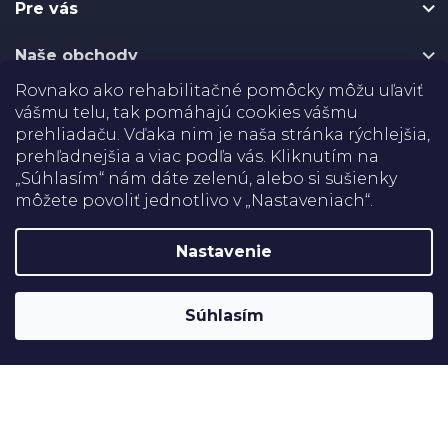
e
Pre vás
i
p
r
e
Naše obchody
v
k
Rovnako ako rehabilitačné pomôcky môžu uľaviť
y
Certifikáty
vášmu telu, tak pomáhajú cookies vášmu
v
prehliadaču. Vďaka nim je naša stránka rýchlejšia,
ý
p
Doprava
prehľadnejšia a viac podľa vás. Kliknutím na
i
„Súhlasím“ nám dáte zelenú, alebo si sušienky
s
môžete povoliť jednotlivo v „Nastaveniach“.
Platba
u
Nastavenie
Shoptet
Copyright 2026
Rehabilitačné pomôcky
. Všetky práva
Súhlasím
vyhradené.
Upraviť nastavenie cookies