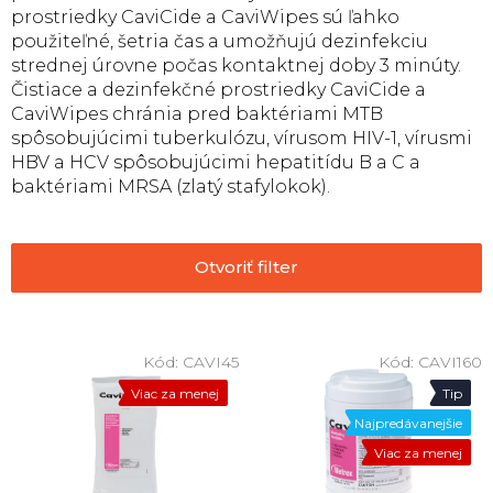
prostriedky CaviCide a CaviWipes sú ľahko
použiteľné, šetria čas a umožňujú dezinfekciu
strednej úrovne počas kontaktnej doby 3 minúty.
Čistiace a dezinfekčné prostriedky CaviCide a
CaviWipes chránia pred baktériami MTB
spôsobujúcimi tuberkulózu, vírusom HIV-1, vírusmi
HBV a HCV spôsobujúcimi hepatitídu B a C a
baktériami MRSA (zlatý stafylokok).
Otvoriť filter
V
ý
Kód:
CAVI45
Kód:
CAVI160
p
Viac za menej
Tip
i
Najpredávanejšie
s
Viac za menej
p