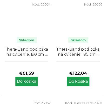
Kód:
25054
Kód:
25056
Skladom
Skladom
Thera-Band podložka
Thera-Band podložka
na cvičenie, 190 cm x
na cvičenie, 190 cm x
60 cm x 1,5 cm, zelená
60 cm x 2,5 cm, modrá
Priemerné
Priemerné
hodnotenie
hodnotenie
produktu
produktu
€81,59
€122,04
je
je
5,0
5,0
Do košíka
Do košíka
z
z
5
5
hviezdičiek.
hviezdičiek.
Kód:
25057
Kód:
TG0003970-3A10