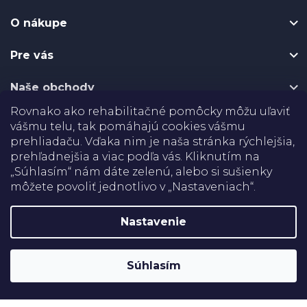
p
O nákupe
ä
t
Pre vás
i
e
Naše obchody
Rovnako ako rehabilitačné pomôcky môžu uľaviť
Certifikáty
vášmu telu, tak pomáhajú cookies vášmu
prehliadaču. Vďaka nim je naša stránka rýchlejšia,
Doprava
prehľadnejšia a viac podľa vás. Kliknutím na
„Súhlasím“ nám dáte zelenú, alebo si sušienky
môžete povoliť jednotlivo v „Nastaveniach“.
Platba
Nastavenie
Shoptet
Copyright 2026
Rehabilitačné pomôcky
. Všetky práva
Súhlasím
vyhradené.
Upraviť nastavenie cookies