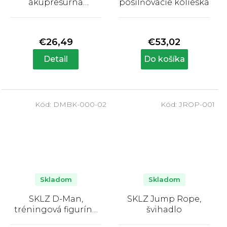
akupresúrna
posilňovacie kolieska
masážna tyč
Priemerné
Priemerné
hodnotenie
hodnotenie
produktu
produktu
€26,49
€53,02
je
je
4,5
3,5
Detail
Do košíka
z
z
5
5
hviezdičiek.
hviezdičiek.
Kód:
DMBK-000-02
Kód:
JROP-001
Skladom
Skladom
SKLZ D-Man,
SKLZ Jump Rope,
tréningová figurína
švihadlo
obrancu
Priemerné
Priemerné