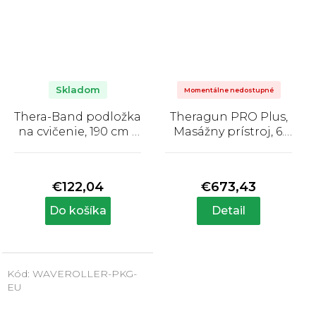
Skladom
Momentálne nedostupné
Thera-Band podložka
Theragun PRO Plus,
na cvičenie, 190 cm x
Masážny prístroj, 6.
60 cm x 2,5 cm, zelená
generácia
Priemerné
Priemerné
hodnotenie
hodnotenie
produktu
produktu
€122,04
€673,43
je
je
5,0
5,0
Do košíka
Detail
z
z
5
5
hviezdičiek.
hviezdičiek.
Kód:
WAVEROLLER-PKG-
EU