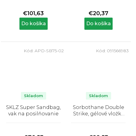
hodnotenie
hodnotenie
produktu
produktu
€101,63
€20,37
je
je
5,0
5,0
Do košíka
Do košíka
z
z
5
5
hviezdičiek.
hviezdičiek.
Kód:
APD-SB75-02
Kód:
091566983
Skladom
Skladom
SKLZ Super Sandbag,
Sorbothane Double
vak na posilňovanie
Strike, gélové vložky
do topánok
Priemerné
Priemerné
hodnotenie
hodnotenie
produktu
produktu