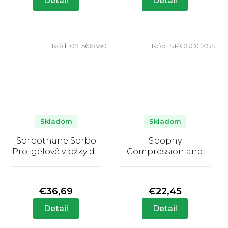
Detail
Detail
z
z
5
5
hviezdičiek.
hviezdičiek.
Kód:
091566850
Kód:
SPOSOCKSS
Skladom
Skladom
Sorbothane Sorbo
Spophy
Pro, gélové vložky do
Compression and
topánok
Recovery Socks,
Priemerné
Priemerné
kompresné a
hodnotenie
hodnotenie
regeneračné
produktu
produktu
€36,69
€22,45
podkolienky
je
je
5,0
5,0
Detail
Detail
z
z
5
5