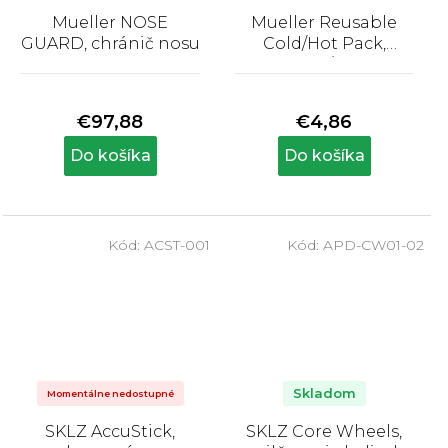
Mueller NOSE
Mueller Reusable
GUARD, chránič nosu
Cold/Hot Pack,
chladivý/hrejivý
Priemerné
Priemerné
sáčok, 12 x 15 cm
hodnotenie
hodnotenie
produktu
produktu
€97,88
€4,86
je
je
4,3
5,0
Do košíka
Do košíka
z
z
5
5
hviezdičiek.
hviezdičiek.
Kód:
ACST-001
Kód:
APD-CW01-02
Skladom
Momentálne nedostupné
SKLZ AccuStick,
SKLZ Core Wheels,