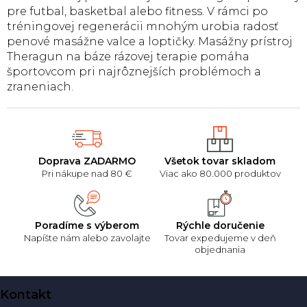
a
pre futbal, basketbal alebo fitness. V rámci po
c
tréningovej regenerácii mnohým urobia radosť
i
e
penové masážne valce a loptičky. Masážny prístroj
p
Theragun na báze rázovej terapie pomáha
r
športovcom pri najrôznejších problémoch a
v
zraneniach.
k
y
v
ý
p
i
Doprava ZADARMO
Všetok tovar skladom
s
Pri nákupe nad 80 €
Viac ako 80.000 produktov
u
Poradíme s výberom
Rýchle doručenie
Napíšte nám alebo zavolajte
Tovar expedujeme v deň
objednania
Z
Kontakt
á