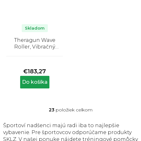
Skladom
Theragun Wave
Roller, Vibračný
masážny válec
Priemerné
hodnotenie
produktu
€183,27
je
5,0
Do košíka
z
5
hviezdičiek.
23
položiek celkom
O
v
l
Športoví nadšenci majú radi iba to najlepšie
á
vybavenie. Pre športovcov odporúčame produkty
d
SKLZ. V našej ponuke nájdete tréningové pomôcky