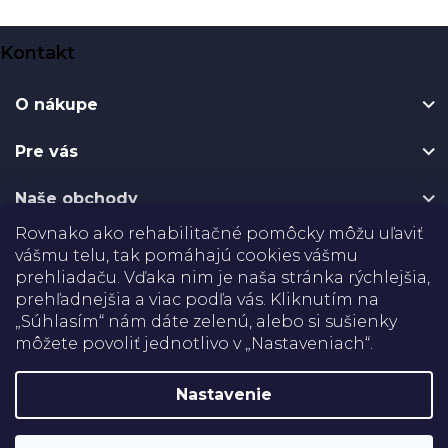
Z
Kontakt
á
p
O nákupe
ä
t
Pre vás
i
e
Naše obchody
Rovnako ako rehabilitačné pomôcky môžu uľaviť
Certifikáty
vášmu telu, tak pomáhajú cookies vášmu
prehliadaču. Vďaka nim je naša stránka rýchlejšia,
prehľadnejšia a viac podľa vás. Kliknutím na
Doprava
„Súhlasím“ nám dáte zelenú, alebo si sušienky
môžete povoliť jednotlivo v „Nastaveniach“.
Platba
Nastavenie
Shoptet