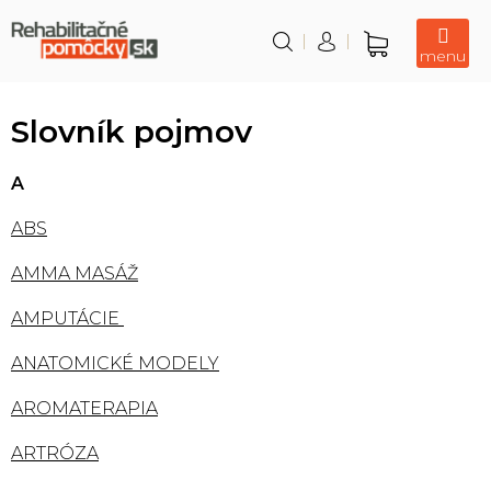
Prejsť
na
obsah
Nákupný
košík
Slovník pojmov
A
ABS
AMMA MASÁŽ
AMPUTÁCIE
ANATOMICKÉ MODELY
AROMATERAPIA
ARTRÓZA