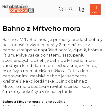
Prejsť
na
obsah
Nákupný
košík
Bahno z Mŕtveho mora
Bahno z Mŕtveho mora je prírodný produkt bohatý
na stopové prvky a minerály. Z minerálov je v
bahne zastúpený napríklad horčík, vápnik, bróm a
lítium. Práve vďaka bohatému zastúpeniu
spomenutých zložiek je bahno z Mŕtveho mora
vhodným kandidátom pri liečbe akné, ekzémov,
psoriázy a reumatických ťažkostí. Ťaží sa len
bagrovaním. Izraelské bahno je všeobecne
kvalitnejšie ako jordánske. Účinok bahna z
Mŕtveho mora spočíva v revitalizácii bunkovej
štruktúry pokožky a v čistiacej funkcii.
Bahno z Mŕtveho mora a jeho využitie