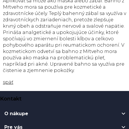
Aplikovať sa môže ako maska ​​alebo zábal. Bahno z
Mŕtveho mora sa používa pre kozmetické a
zdravotnícke účely. Teplý bahenný zábal sa využíva v
zdravotníckych zariadeniach, pretože zlepšuje
krvný obeh a odstraňuje nervové a svalové napätie.
Prináša analgetické a upokojujúce účinky, ktoré
spočívajú vo zmiernení bolesti kĺbov a celkovo
pohybového aparátu pri reumatickom ochorení. V
kozmetickom odvetví sa bahno z Mŕtveho mora
používa ako maska ​​na problematickú pleť,
napríklad pri akné. Upravené bahno sa využíva pre
čistenie a zjemnenie pokožky.
späť
Z
Kontakt
á
p
O nákupe
ä
t
Pre vás