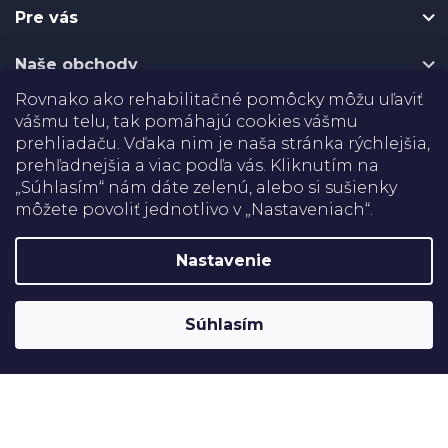
t
Pre vás
i
e
Naše obchody
Rovnako ako rehabilitačné pomôcky môžu uľaviť
Certifikáty
vášmu telu, tak pomáhajú cookies vášmu
prehliadaču. Vďaka nim je naša stránka rýchlejšia,
prehľadnejšia a viac podľa vás. Kliknutím na
Doprava
„Súhlasím“ nám dáte zelenú, alebo si sušienky
môžete povoliť jednotlivo v „Nastaveniach“.
Platba
Nastavenie
Shoptet
Copyright 2026
Rehabilitačné pomôcky
. Všetky práva
Súhlasím
vyhradené.
Upraviť nastavenie cookies