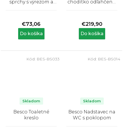
sprchy s výrezom a
chodítko odľahčené,
opierkou
skladacie
Priemerné
Priemerné
hodnotenie
hodnotenie
produktu
produktu
€73,06
€219,90
je
je
5,0
5,0
Do košíka
Do košíka
z
z
5
5
hviezdičiek.
hviezdičiek.
Kód:
BES-BS033
Kód:
BES-BS014
Skladom
Skladom
Besco Toaletné
Besco Nadstavec na
kreslo
WC s poklopom
Priemerné
Priemerné