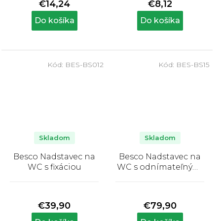
€14,24
€8,12
je
je
5,0
5,0
Do košíka
Do košíka
z
z
5
5
hviezdičiek.
hviezdičiek.
Kód:
BES-BS012
Kód:
BES-BS15
Skladom
Skladom
Besco Nadstavec na
Besco Nadstavec na
WC s fixáciou
WC s odnímateľnými
madlami
Priemerné
Priemerné
hodnotenie
hodnotenie
produktu
produktu
€39,90
€79,90
je
je
5,0
5,0