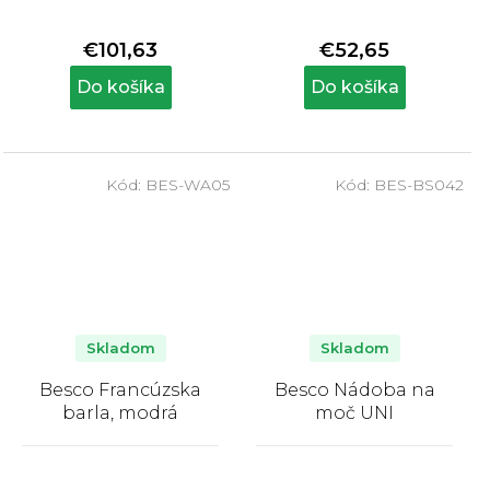
hodnotenie
hodnotenie
produktu
produktu
€101,63
€52,65
je
je
5,0
5,0
Do košíka
Do košíka
z
z
5
5
hviezdičiek.
hviezdičiek.
Kód:
BES-WA05
Kód:
BES-BS042
Skladom
Skladom
Besco Francúzska
Besco Nádoba na
barla, modrá
moč UNI
Priemerné
Priemerné
hodnotenie
hodnotenie
produktu
produktu