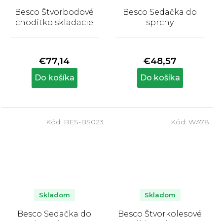
Besco Štvorbodové
Besco Sedačka do
chodítko skladacie
sprchy
Priemerné
Priemerné
hodnotenie
hodnotenie
produktu
produktu
€77,14
€48,57
je
je
5,0
5,0
Do košíka
Do košíka
z
z
5
5
hviezdičiek.
hviezdičiek.
Kód:
BES-BS023
Kód:
WA78
Skladom
Skladom
Besco Sedačka do
Besco Štvorkolesové