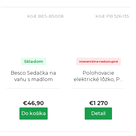
hviezdičiek.
hviezdičiek.
Kód:
BES-BS008
Kód:
PB 526-135
Skladom
Momentálne nedostupné
Besco Sedačka na
Polohovacie
vaňu s madlom
elektrické lôžko, PB
526
Priemerné
Priemerné
hodnotenie
hodnotenie
produktu
produktu
€46,90
€1 270
je
je
5,0
5,0
Do košíka
Detail
z
z
5
5
hviezdičiek.
hviezdičiek.