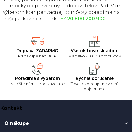
pomôcky od preverených dodávateľov. Radi Vám s
výberom kompenzačnej pomôcky poradíme na
našej zákazníckej linke
+420 800 200 900
.
Doprava ZADARMO
Všetok tovar skladom
Pri nákupe nad 80 €
Viac ako 80.000 produktov
Poradíme s výberom
Rýchle doručenie
Napíšte nám alebo zavolajte
Tovar expedujeme v deň
objednania
Z
Kontakt
á
p
O nákupe
ä