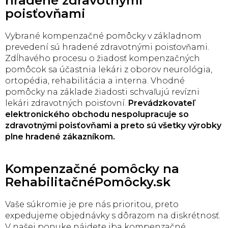
hradené zdravotnými
poisťovňami
Vybrané kompenzačné pomôcky v základnom
prevedení sú hradené zdravotnými poisťovňami.
Zdĺhavého procesu o žiadosť kompenzačných
pomôcok sa účastnia lekári z oborov neurológia,
ortopédia, rehabilitácia a interna. Vhodné
pomôcky na základe žiadosti schvaľujú revízni
lekári zdravotných poisťovní.
Prevádzkovateľ
elektronického obchodu nespolupracuje so
zdravotnými poisťovňami a preto sú všetky výrobky
plne hradené zákazníkom.
Kompenzačné pomôcky na
RehabilitačnéPomôcky.sk
Vaše súkromie je pre nás prioritou, preto
expedujeme objednávky s dôrazom na diskrétnosť.
V našej ponuke nájdete iba kompenzačné