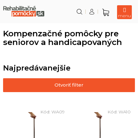
Prejsť
na
obsah
Nákupný
košík
Kompenzačné pomôcky pre
seniorov a handicapovaných
Najpredávanejšie
Otvoriť filter
V
ý
Kód:
WA09
Kód:
WA10
p
i
s