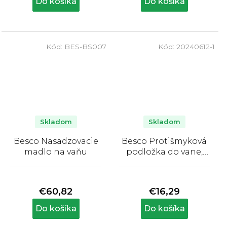
Do košíka
Do košíka
z
z
5
5
hviezdičiek.
hviezdičiek.
Kód:
BES-BS007
Kód:
20240612-1
Skladom
Skladom
Besco Nasadzovacie
Besco Protišmyková
madlo na vaňu
podložka do vane,
modrá
Priemerné
Priemerné
hodnotenie
hodnotenie
produktu
produktu
€60,82
€16,29
je
je
5,0
5,0
Do košíka
Do košíka
z
z
5
5