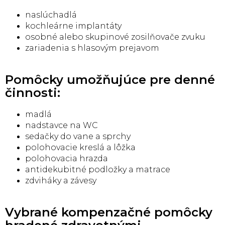
naslúchadlá
kochleárne implantáty
osobné alebo skupinové zosilňovače zvuku
zariadenia s hlasovým prejavom
Pomôcky umožňujúce pre denné
činnosti:
madlá
nadstavce na WC
sedačky do vane a sprchy
polohovacie kreslá a lôžka
polohovacia hrazda
antidekubitné podložky a matrace
zdviháky a závesy
Vybrané kompenzačné pomôcky