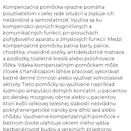
v
l
Kompenzačná pomôcka výrazne pomáha
á
používateľom v celej rade situácií a zvyšuje ich
d
nezávislosť a samostatnosť. Využíva sa ku
a
kompenzácii porúch kognitívnych a
c
komunikačných funkcií, pri poruchách
i
e
pohybového aparátu a zmyslových funkcií. Medzi
p
kompenzačné pomôcky patria barly, palice,
r
chodítka, invalidné vozíky, antidekubitné matrace
v
a podložky, toaletné kreslá alebo polohovacie
k
lôžka. Vďaka kompenzačným pomôckam môže
y
človek s handicapom ľahšie pracovať, vykonávať
v
bežné denné činnosti alebo využívať voľnočasové
ý
p
aktivity. Tieto pomôcky sú využívané napríklad
i
ľuďmi po amputácii dolných končatín, u pacientov
s
po detskej mozgovej obrne alebo u pacientov,
u
ktorí kvôli celkovej telesnej slabosti nezvládnu
pokryť energetické nároky pre dlhší sed alebo
chôdzu. Využívanie kompenzačných pomôcok v
bežnom živote uľahčuje okrem iného vyššia
bezbariérovosť budov a verejných priestorov.