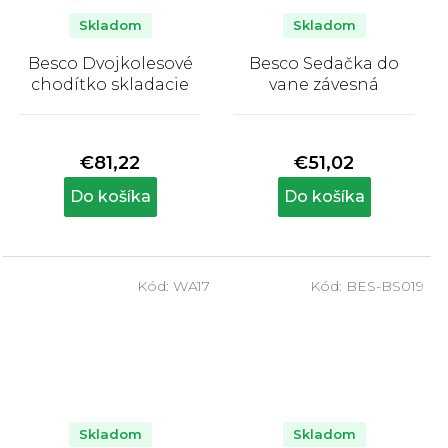
Skladom
Skladom
Besco Dvojkolesové
Besco Sedačka do
chodítko skladacie
vane závesná
Priemerné
Priemerné
hodnotenie
hodnotenie
produktu
produktu
€81,22
€51,02
je
je
5,0
5,0
Do košíka
Do košíka
z
z
5
5
hviezdičiek.
hviezdičiek.
Kód:
WA17
Kód:
BES-BS019
Skladom
Skladom