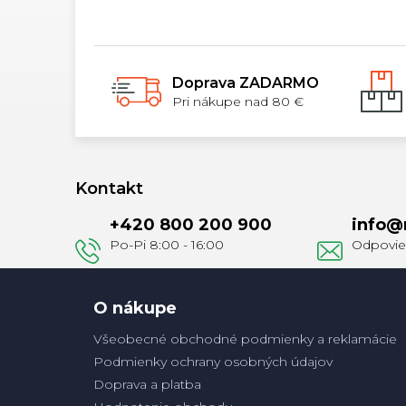
5
hviezdičiek.
Doprava ZADARMO
Pri nákupe nad 80 €
Z
á
Kontakt
p
+420 800 200 900
info
@
ä
t
i
e
O nákupe
Všeobecné obchodné podmienky a reklamácie
Podmienky ochrany osobných údajov
Doprava a platba