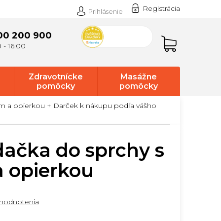
Registrácia
Prihlásenie
00 200 900
Nákupný
košík
Zdravotnícke
Masážne
pomôcky
pomôcky
om a opierkou
+ Darček k nákupu podľa vášho
ačka do sprchy s
 opierkou
hodnotenia