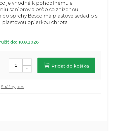
sco je vhodná k pohodlnému a
iu seniorov a osôb so zníženou
a do sprchy Besco má plastové sedadlo s
 plastovou opierkou chrbta.
učiť do:
10.8.2026
Pridať do košíka