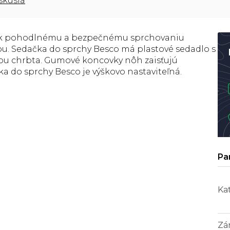
skusia
ži k pohodlnému a bezpečnému sprchovaniu
ou. Sedačka do sprchy Besco má plastové sedadlo s
ou chrbta. Gumové koncovky nôh zaisťujú
a do sprchy Besco je výškovo nastaviteľná.
Ka
Zá