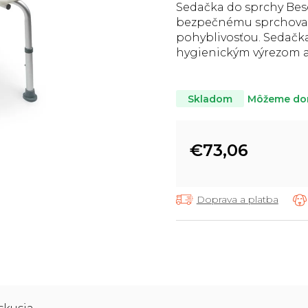
Sedačka do sprchy Be
je
bezpečnému sprchovan
5,0
pohyblivosťou. Sedačk
z
5
hygienickým výrezom a
hviezdičiek.
Môžeme dor
Skladom
€73,06
Jednotková
cena:
Doprava a platba