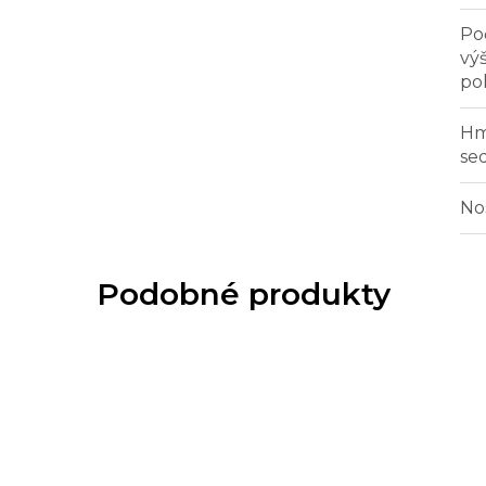
Po
vý
po
Hm
se
No
Podobné produkty