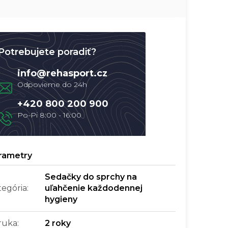
Potrebujete poradiť?
info
@
rehasport.cz
+420 800 200 900
Sedačky do sprchy na
tegória
:
uľahčenie každodennej
hygieny
ruka
:
2 roky