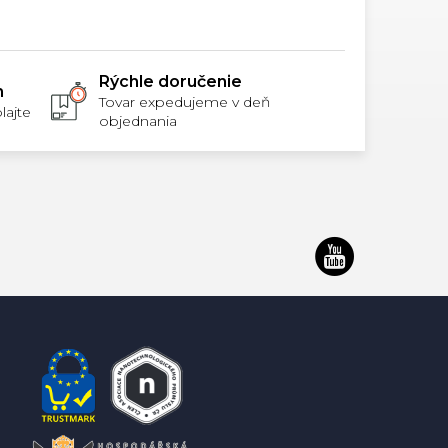
5
hviezdičiek.
Rýchle doručenie
m
Tovar expedujeme v deň
lajte
objednania