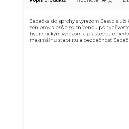
Popis
Hodnotenie (2)
Di
Sedačka do sprchy s výrezom Besco slú
seniorov a osôb so zníženou pohyblivosť
hygienickým výrezom a plastovou opierk
maximálnu stabilitu a bezpečnosť. Sedačk