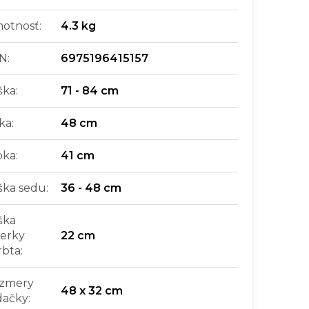
otnosť
:
4.3 kg
N
:
6975196415157
ška
:
71 - 84 cm
rka
:
48 cm
bka
:
41 cm
ška sedu
:
36 - 48 cm
ška
ierky
22 cm
rbta
:
zmery
48 x 32 cm
dačky
: