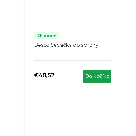
Skladom
Besco Sedačka do sprchy
Priemerné
hodnotenie
produktu
€48,57
Do košíka
je
5,0
z
5
hviezdičiek.