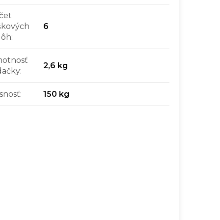
čet
škových
6
lôh
:
otnosť
2,6 kg
dačky
:
snosť
:
150 kg