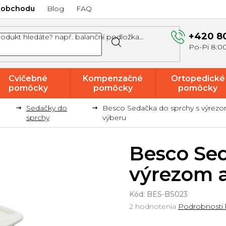
 obchodu
Blog
FAQ
+420 8
Cvičebné
Kompenzačné
Ortopedické
pomôcky
pomôcky
pomôcky
Sedačky do
Besco Sedačka do sprchy s výrez
Akcie a
sprchy
výberu
výpredaj
Besco Sed
výrezom a
Kód:
BES-BS023
Priemerné
2 hodnotenia
Podrobnosti 
hodnotenie
produktu