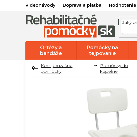
Prejsť
Videonávody
Doprava a platba
Hodnotenie
na
obsah
Ortézy a
Pomôcky na
bandáže
tejpovanie
Kompenzačné
Pomôcky do
pomôcky
kúpeľne