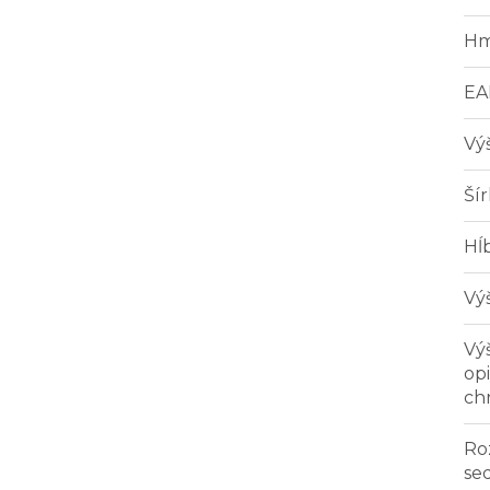
Hm
EA
Vý
Ší
Hĺ
Vý
Vý
op
ch
Ro
se