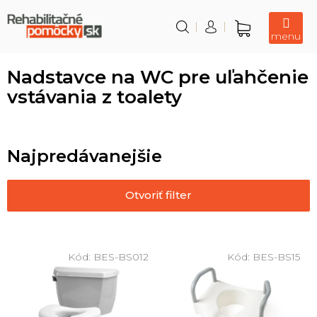
Prejsť
na
obsah
Nákupný
košík
Nadstavce na WC pre uľahčenie
vstávania z toalety
Najpredávanejšie
Otvoriť filter
V
ý
Kód:
BES-BS012
Kód:
BES-BS15
p
i
s