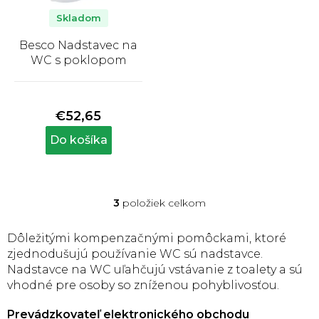
Skladom
Besco Nadstavec na
WC s poklopom
Priemerné
hodnotenie
produktu
€52,65
je
5,0
Do košíka
z
5
hviezdičiek.
3
položiek celkom
O
v
l
Dôležitými kompenzačnými pomôckami, ktoré
á
zjednodušujú používanie WC sú nadstavce.
d
Nadstavce na WC uľahčujú vstávanie z toalety a sú
a
vhodné pre osoby so zníženou pohyblivosťou.
c
i
Prevádzkovateľ elektronického obchodu
e