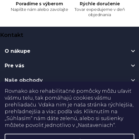
Poradíme s výberom
Rýchle doručenie
Napíšte nám alebo zavolajte
Tovar expedujeme v deň
objednania
Z
Kontakt
á
p
O nákupe
ä
t
Pre vás
i
e
Naše obchody
Rovnako ako rehabilitačné pomôcky môžu uľaviť
Certifikáty
vášmu telu, tak pomáhajú cookies vášmu
prehliadaču. Vďaka nim je naša stránka rýchlejšia,
prehľadnejšia a viac podľa vás. Kliknutím na
Doprava
„Súhlasím“ nám dáte zelenú, alebo si sušienky
môžete povoliť jednotlivo v „Nastaveniach“.
Platba