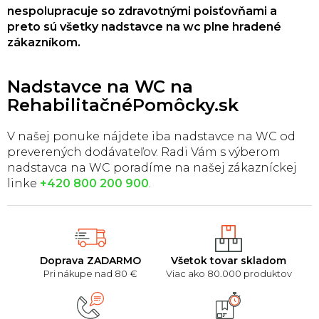
p
nespolupracuje so zdravotnými poisťovňami a
r
preto sú všetky nadstavce na wc plne hradené
v
zákazníkom.
k
y
v
Nadstavce na WC na
ý
RehabilitačnéPomôcky.sk
p
i
s
V našej ponuke nájdete iba nadstavce na WC od
u
preverených dodávateľov. Radi Vám s výberom
nadstavca na WC poradíme na našej zákazníckej
linke
+420 800 200 900
.
Doprava ZADARMO
Všetok tovar skladom
Pri nákupe nad 80 €
Viac ako 80.000 produktov