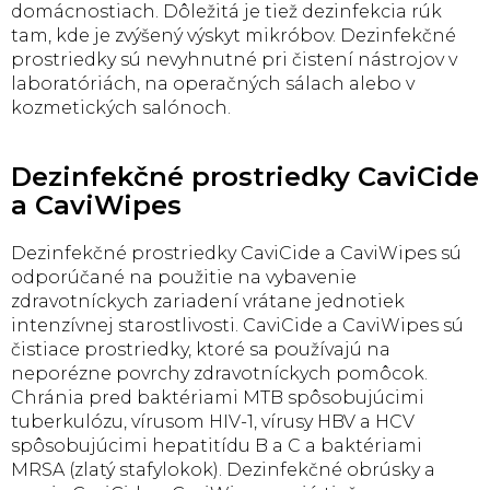
p
domácnostiach. Dôležitá je tiež dezinfekcia rúk
r
tam, kde je zvýšený výskyt mikróbov. Dezinfekčné
v
prostriedky sú nevyhnutné pri čistení nástrojov v
k
laboratóriách, na operačných sálach alebo v
y
kozmetických salónoch.
v
ý
p
Dezinfekčné prostriedky CaviCide
i
s
a CaviWipes
u
Dezinfekčné prostriedky CaviCide a CaviWipes sú
odporúčané na použitie na vybavenie
zdravotníckych zariadení vrátane jednotiek
intenzívnej starostlivosti. CaviCide a CaviWipes sú
čistiace prostriedky, ktoré sa používajú na
neporézne povrchy zdravotníckych pomôcok.
Chránia pred baktériami MTB spôsobujúcimi
tuberkulózu, vírusom HIV-1, vírusy HBV a HCV
spôsobujúcimi hepatitídu B a C a baktériami
MRSA (zlatý stafylokok). Dezinfekčné obrúsky a