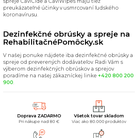
spreje CaviCide a CaviWipes majú tiež
preukázateľné účinky v usmrcovaní ľudského
koronavírusu.
Dezinfekčné obrúsky a spreje na
RehabilitačnéPomôcky.sk
V našej ponuke nájdete iba dezinfekčné obrúsky a
spreje od preverených dodávateľov. Radi Vám s
výberom dezinfekčných obrúskov a sprejov
poradíme na našej zákazníckej linke
+420 800 200
900
.
Doprava ZADARMO
Všetok tovar skladom
Pri nákupe nad 80 €
Viac ako 80.000 produktov