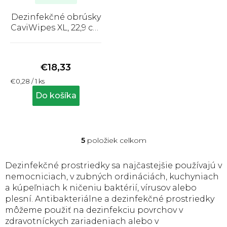
Dezinfekčné obrúsky
CaviWipes XL, 22,9 cm
x 30,5 cm, 65 ks, dóza
Priemerné
hodnotenie
produktu
€18,33
je
Jednotková
€0,28 / 1 ks
5,0
cena:
z
Do košíka
5
hviezdičiek.
5
položiek celkom
O
v
l
Dezinfekčné prostriedky sa najčastejšie používajú v
á
nemocniciach, v zubných ordináciách, kuchyniach
d
a kúpeľniach k ničeniu baktérií, vírusov alebo
a
plesní. Antibakteriálne a dezinfekčné prostriedky
c
môžeme použiť na dezinfekciu povrchov v
i
e
zdravotníckych zariadeniach alebo v