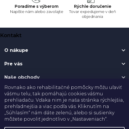
Poradíme s výberom
Rýchle doručenie
Napíšte nám alebo zavolajte
Tovar expedujeme v deň
objednania
Z
Kontakt
á
p
O nákupe
ä
t
Pre vás
i
e
Naše obchody
Rovnako ako rehabilitačné pomôcky môžu uľaviť
Certifikáty
vášmu telu, tak pomáhajú cookies vášmu
prehliadaču. Vďaka nim je naša stránka rýchlejšia,
prehľadnejšia a viac podľa vás. Kliknutím na
Doprava
„Súhlasím“ nám dáte zelenú, alebo si sušienky
môžete povoliť jednotlivo v „Nastaveniach“.
Platba