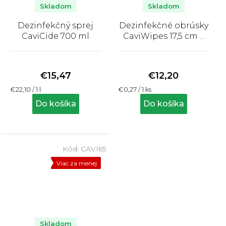
Skladom
Skladom
Dezinfekčný sprej
Dezinfekčné obrúsky
CaviCide 700 ml
CaviWipes 17,5 cm x
22,5 cm, 45 ks
Priemerné
Priemerné
hodnotenie
hodnotenie
produktu
produktu
€15,47
€12,20
je
je
Jednotková
Jednotková
€22,10 / 1 l
€0,27 / 1 ks
5,0
5,0
cena:
cena:
z
z
Do košíka
Do košíka
5
5
hviezdičiek.
hviezdičiek.
Kód:
CAVI65
Viac za menej
Skladom