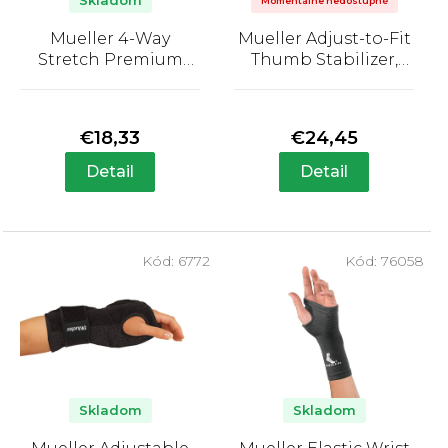
o
Skladom
Momentálne nedostupné
d
Mueller 4-Way
Mueller Adjust-to-Fit
u
Stretch Premium
Thumb Stabilizer,
k
Knit Wrist Support,
ortéza na palec
Priemerné
Priemerné
bandáž na zápästie
t
hodnotenie
hodnotenie
produktu
produktu
o
€18,33
€24,45
je
je
v
5,0
5,0
Detail
Detail
z
z
5
5
hviezdičiek.
hviezdičiek.
Kód:
6772
Kód:
76058
Skladom
Skladom