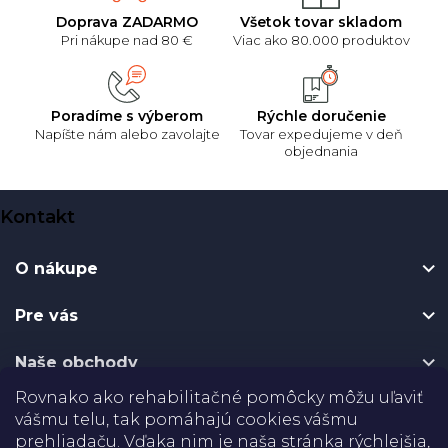
v
Doprava ZADARMO
Všetok tovar skladom
ý
Pri nákupe nad 80 €
Viac ako 80.000 produktov
p
i
s
u
Poradíme s výberom
Rýchle doručenie
Napíšte nám alebo zavolajte
Tovar expedujeme v deň
objednania
Z
Kontakt
á
p
O nákupe
ä
t
Pre vás
i
e
Naše obchody
Rovnako ako rehabilitačné pomôcky môžu uľaviť
Certifikáty
vášmu telu, tak pomáhajú cookies vášmu
prehliadaču. Vďaka nim je naša stránka rýchlejšia,