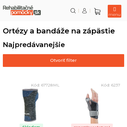
Prejsť
na
obsah
Nákupný
košík
Ortézy a bandáže na zápästie
Najpredávanejšie
Otvoriť filter
V
ý
Kód:
67728ML
Kód:
6237
p
i
s
p
r