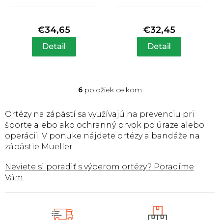
zápästie
ortéza na zápästie
Priemerné
Priemerné
hodnotenie
hodnotenie
produktu
produktu
€34,65
€32,45
je
je
5,0
4,0
Detail
Detail
z
z
5
5
hviezdičiek.
hviezdičiek.
6
položiek celkom
O
v
l
Ortézy na zápästí sa využívajú na prevenciu pri
á
športe alebo ako ochranný prvok po úraze alebo
d
operácii. V ponuke nájdete ortézy a bandáže na
a
zápästie Mueller.
c
i
Neviete si poradiť s výberom ortézy? Poradíme
e
p
Vám.
r
v
k
y