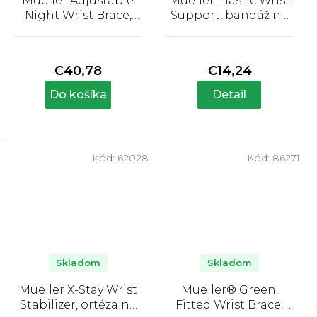
Mueller Adjustable
Mueller Elastic Wrist
Night Wrist Brace,
Support, bandáž na
ortéza na zápästie,
zápästie
Priemerné
Priemerné
na noc
hodnotenie
hodnotenie
produktu
produktu
€40,78
€14,24
je
je
5,0
4,3
Do košíka
Detail
z
z
5
5
hviezdičiek.
hviezdičiek.
Kód:
62028
Kód:
86271
Skladom
Skladom
Mueller X-Stay Wrist
Mueller® Green,
Stabilizer, ortéza na
Fitted Wrist Brace,