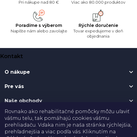
Pri nákupe nad 80 €
Viac ako 80.000 produktov
Poradíme s výberom
Rýchle doručenie
Napíšte nám alebo zavolajte
Tovar expedujeme v deň
objednania
Z
Kontakt
á
p
O nákupe
ä
t
Pre vás
i
e
Naše obchody
Rovnako ako rehabilitačné pomôcky môžu uľaviť
Certifikáty
vášmu telu, tak pomáhajú cookies vášmu
prehliadaču. Vďaka nim je naša stránka rýchlejšia,
Doprava
prehľadnejšia a viac podľa vás. Kliknutím na