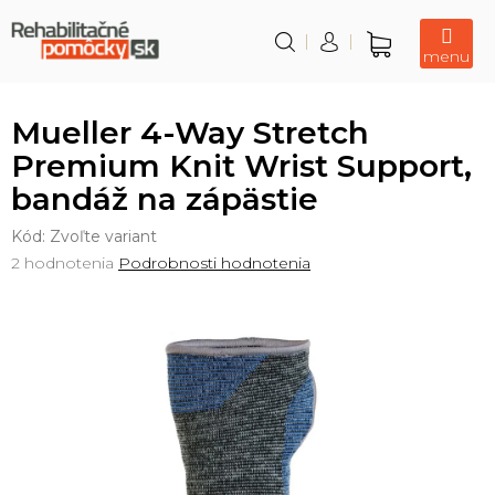
Prejsť
na
obsah
Nákupný
košík
Mueller 4-Way Stretch
Premium Knit Wrist Support,
bandáž na zápästie
Kód:
Zvoľte variant
Priemerné
2 hodnotenia
Podrobnosti hodnotenia
hodnotenie
produktu
je
5,0
z
5
hviezdičiek.