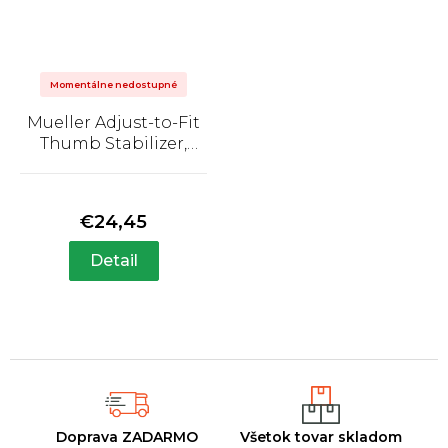
Momentálne nedostupné
Mueller Adjust-to-Fit
Thumb Stabilizer,
ortéza na palec
Priemerné
hodnotenie
produktu
€24,45
je
5,0
Detail
z
5
hviezdičiek.
Doprava ZADARMO
Všetok tovar skladom