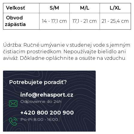
Veľkosť
S/M
M/L
L/XL
Obvod
14 - 17,1 cm
17,1 - 21 cm
21 - 25,4 cm
zápästia
Údržba: Ručné umývanie v studenej vode s jemným
čistiacim prostriedkom. Nepoužívajte bielidlo ani
aviváž. Dôkladne opláchnite a osušte na vzduchu.
Potrebujete poradiť?
info
@
rehasport.cz
+420 800 200 900