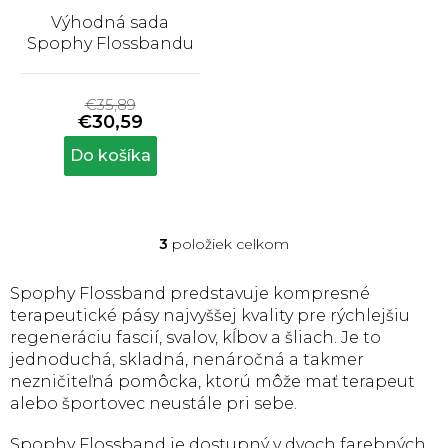
Výhodná sada
Spophy Flossbandu
Priemerné
hodnotenie
€35,89
produktu
€30,59
je
5,0
Do košíka
z
5
hviezdičiek.
3
položiek celkom
O
v
l
Spophy Flossband predstavuje kompresné
á
terapeutické pásy najvyššej kvality pre rýchlejšiu
d
regeneráciu fascií, svalov, kĺbov a šliach. Je to
a
jednoduchá, skladná, nenáročná a takmer
c
nezničiteľná pomôcka, ktorú môže mať terapeut
i
e
alebo športovec neustále pri sebe.
p
r
Spophy Flossband je dostupný v dvoch farebných