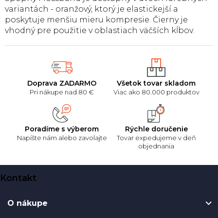
v
variantách - oranžový, ktorý je elastickejší a
k
poskytuje menšiu mieru kompresie. Čierny je
y
vhodný pre použitie v oblastiach väčších kĺbov.
v
ý
p
i
s
u
Doprava ZADARMO
Všetok tovar skladom
Pri nákupe nad 80 €
Viac ako 80.000 produktov
Poradíme s výberom
Rýchle doručenie
Napíšte nám alebo zavolajte
Tovar expedujeme v deň
objednania
Z
Kontakt
á
p
O nákupe
ä