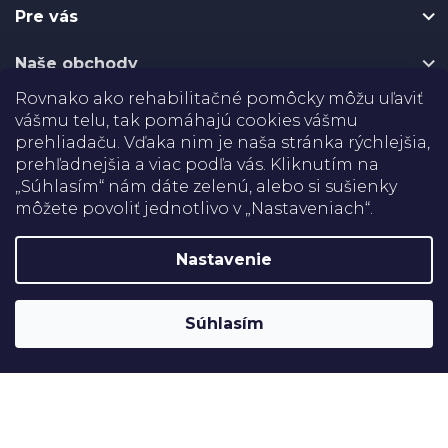
t
Pre vás
i
e
Naše obchody
Rovnako ako rehabilitačné pomôcky môžu uľaviť
Certifikáty
vášmu telu, tak pomáhajú cookies vášmu
prehliadaču. Vďaka nim je naša stránka rýchlejšia,
Doprava
prehľadnejšia a viac podľa vás. Kliknutím na
„Súhlasím“ nám dáte zelenú, alebo si sušienky
môžete povoliť jednotlivo v „Nastaveniach“.
Platba
Nastavenie
Shoptet
Copyright 2026
Rehabilitačné pomôcky
. Všetky práva
Súhlasím
vyhradené.
Upraviť nastavenie cookies