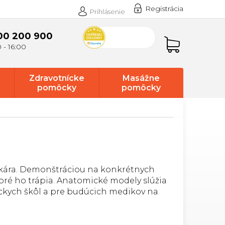
Registrácia
Prihlásenie
00 200 900
Nákupný
košík
Zdravotnícke
Masážne
pomôcky
pomôcky
ekára. Demonštráciou na konkrétnych
oré ho trápia. Anatomické modely slúžia
íckych škôl a pre budúcich medikov na