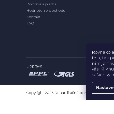
Doprava a platba
Hodnotenie obchodu
Kontakt
FAQ
Rovnako a
telu, tak
nim je naš
Doprava
vás. Klikn
sušienky m
Nastave
Copyright 2026
Rehabilitačné pomôcky
. Všetky 