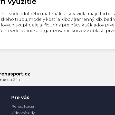
h využitie
ho, ​​vodeodolného materiálu a spravidla majú farbu 
ského trupu, modely kostí a kĺbov (ramenný kĺb, bedro
alových skupín, ale aj figuríny pre nácvik základov p
ajú na vzdelávanie a organizovanie kurzov v oblasti prv
rehasport.cz
Pre vás
Rehabilitácia
Videonávody