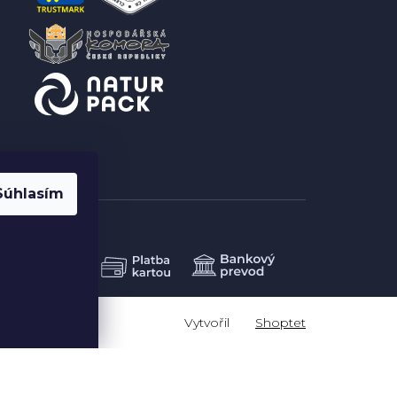
Súhlasím
Shoptet