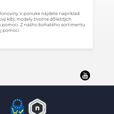
slonoviny. V ponuke nájdete napríklad
vý kĺb), modely životne dôležitých
rvej pomoci. Z nášho bohatého sortimentu
ej pomoci.