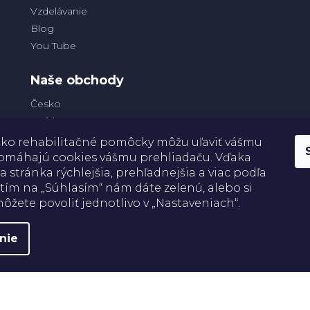
Vzdelávanie
Blog
You Tube
Naše obchody
Česko
Poľsko
ko rehabilitačné pomôcky môžu uľaviť vášmu
 pomáhajú cookies vášmu prehliadaču. Vďaka
a stránka rýchlejšia, prehľadnejšia a viac podľa
Platba
utím na „Súhlasím“ nám dáte zelenú, alebo si
ôžete povoliť jednotlivo v „Nastaveniach“.
nie
práva vyhradené.
Upraviť nastavenie cookies