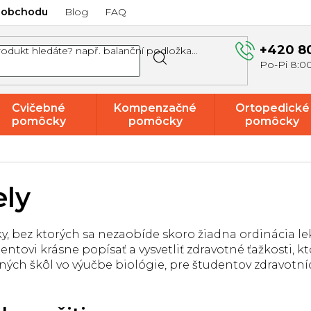
 obchodu
Blog
FAQ
+420 8
Cvičebné
Kompenzačné
Ortopedické
pomôcky
pomôcky
pomôcky
Akcie a
výpredaj
ly
, bez ktorých sa nezaobíde skoro žiadna ordinácia l
ovi krásne popísať a vysvetliť zdravotné ťažkosti, kt
ných škôl vo výučbe biológie, pre študentov zdravotn