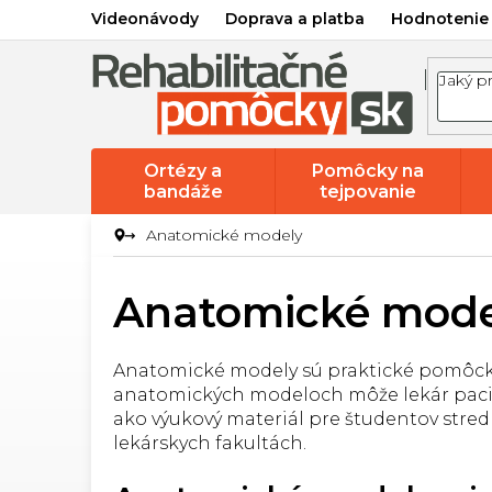
Prejsť
Videonávody
Doprava a platba
Hodnotenie
na
obsah
Ortézy a
Pomôcky na
bandáže
tejpovanie
Anatomické modely
Anatomické mode
Anatomické modely sú praktické pomôcky
anatomických modeloch môže lekár pacient
ako výukový materiál pre študentov stred
lekárskych fakultách.