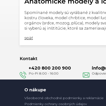
Anatomické modely a ic
Spomínané modely sú vyrábané z kvalitné
kostru človeka, model chrbtice, model ľud
orgánov (srdce, mozog, pľúca), modely sv
si vyberú aj inštitúcie, ktoré sa zameriav
späť
Z
á
Kontakt
p
+420 800 200 900
info
@
ä
t
i
e
O nákupe
Všeobecné obchodné podmienky a reklamácie
Podmienky ochrany osobných údajov