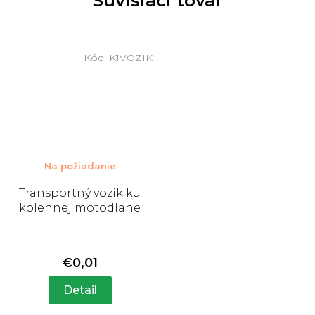
Súvisiaci tovar
Kód:
K1VOZIK
Na požiadanie
Transportný vozík ku
kolennej motodlahe
Priemerné
hodnotenie
produktu
€0,01
je
5,0
Detail
z
5