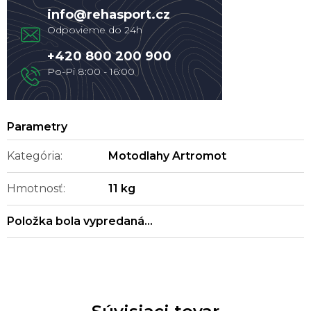
info
@
rehasport.cz
+420 800 200 900
Kategória
:
Motodlahy Artromot
Hmotnosť
:
11 kg
Položka bola vypredaná…