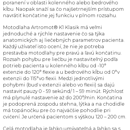
poranení v oblasti kolenného alebo bedrového
kĺbu. Naopak snaží sa čo najšetrnejším prístupom
navrátiť končatine jej funkciu v plnom rozsahu.
Motodlaha Artromot® K1 Klasik má veľmi
jednoduché a rýchle nastavenie čo sa týka
anatomických aj liečebných parametrov pacienta.
Každý užívateľ isto ocení, že nie je potreba
prestavba motodlahy pre pravú a ľavú končatinu.
Rozsah pohybu pre liečbu je nastaviteľný podľa
potrieb pacienta u kolenného kĺbu od -10°
extenzie do 120° flexie a u bedrového kĺbu od 0°v
extenzii do 115°vo flexii. Medzi jednotlivými
pohybmi (buď v extenzii alebo vo flexii) sa dajú
nastaviť pauzy 0 - 59 sekúnd/ 1 – 59 minút. Rýchlosť
má plynulé nastavenie až do 200°/min. Končatina
je podoprená zospodu stehna, lýtka a na chodidle
má topánočku pre čo najväčšie pohodlie pri
cvičení. Je určená pacientom s výškou 120 – 200 cm.
Celá motodlaha je ľahko umývateľná a ľahko sa s