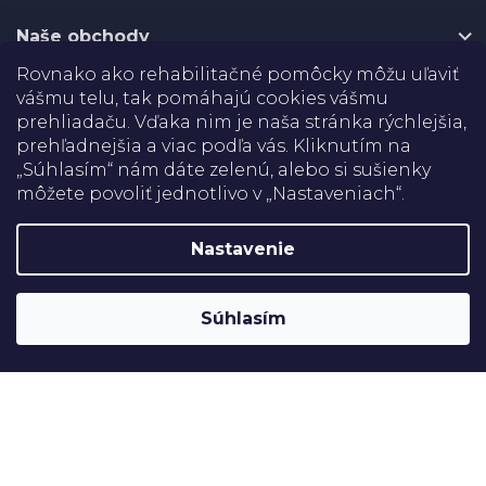
i
e
Naše obchody
Rovnako ako rehabilitačné pomôcky môžu uľaviť
Certifikáty
vášmu telu, tak pomáhajú cookies vášmu
prehliadaču. Vďaka nim je naša stránka rýchlejšia,
Doprava
prehľadnejšia a viac podľa vás. Kliknutím na
„Súhlasím“ nám dáte zelenú, alebo si sušienky
môžete povoliť jednotlivo v „Nastaveniach“.
Platba
Nastavenie
Shoptet
Copyright 2026
Rehabilitačné pomôcky
. Všetky práva
Súhlasím
vyhradené.
Upraviť nastavenie cookies