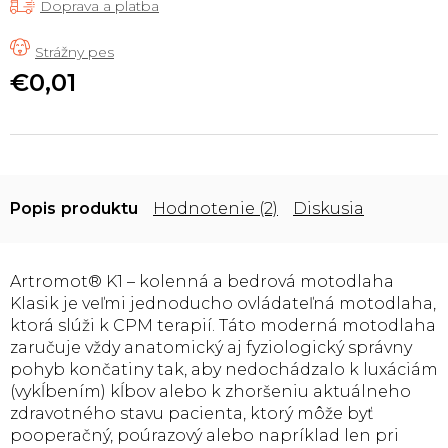
Doprava a platba
€0,01
Jednotková
cena:
Popis
Hodnotenie (2)
Diskusia
Artromot® K1 – kolenná a bedrová motodlaha
Klasik je veľmi jednoducho ovládateľná motodlaha,
ktorá slúži k CPM terapií. Táto moderná motodlaha
zaručuje vždy anatomický aj fyziologický správny
pohyb končatiny tak, aby nedochádzalo k luxáciám
(vykĺbením) kĺbov alebo k zhoršeniu aktuálneho
zdravotného stavu pacienta, ktorý môže byť
pooperačný, poúrazový alebo napríklad len pri