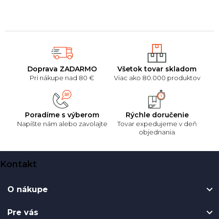
hviezdičiek.
Doprava ZADARMO
Všetok tovar skladom
Pri nákupe nad 80 €
Viac ako 80.000 produktov
Poradíme s výberom
Rýchle doručenie
Napíšte nám alebo zavolajte
Tovar expedujeme v deň
objednania
Z
Kontakt
á
p
O nákupe
ä
t
Pre vás