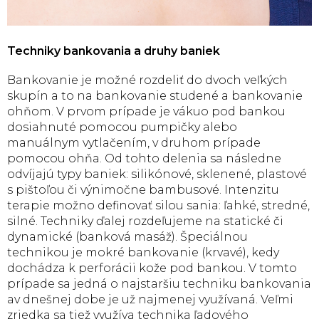
Techniky bankovania a druhy baniek
Bankovanie je možné rozdeliť do dvoch veľkých
skupín a to na bankovanie studené a bankovanie
ohňom. V prvom prípade je vákuo pod bankou
dosiahnuté pomocou pumpičky alebo
manuálnym vytlačením, v druhom prípade
pomocou ohňa. Od tohto delenia sa následne
odvíjajú typy baniek: silikónové, sklenené, plastové
s pištoľou či výnimočne bambusové. Intenzitu
terapie možno definovať silou sania: ľahké, stredné,
silné. Techniky ďalej rozdeľujeme na statické či
dynamické (banková masáž). Špeciálnou
technikou je mokré bankovanie (krvavé), kedy
dochádza k perforácii kože pod bankou. V tomto
prípade sa jedná o najstaršiu techniku bankovania
av dnešnej dobe je už najmenej využívaná. Veľmi
zriedka sa tiež využíva technika ľadového