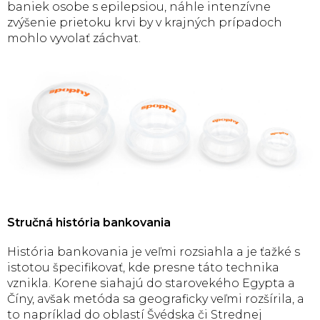
baniek osobe s epilepsiou, náhle intenzívne
zvýšenie prietoku krvi by v krajných prípadoch
mohlo vyvolať záchvat.
Stručná história bankovania
História bankovania je veľmi rozsiahla a je ťažké s
istotou špecifikovať, kde presne táto technika
vznikla. Korene siahajú do starovekého Egypta a
Číny, avšak metóda sa geograficky veľmi rozšírila, a
to napríklad do oblastí Švédska či Strednej