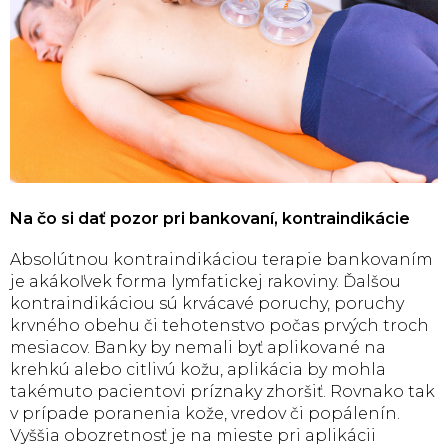
Na čo si dať pozor pri bankovaní, kontraindikácie
Absolútnou kontraindikáciou terapie bankovaním
je akákoľvek forma lymfatickej rakoviny. Ďalšou
kontraindikáciou sú krvácavé poruchy, poruchy
krvného obehu či tehotenstvo počas prvých troch
mesiacov. Banky by nemali byť aplikované na
krehkú alebo citlivú kožu, aplikácia by mohla
takémuto pacientovi príznaky zhoršiť. Rovnako tak
v prípade poranenia kože, vredov či popálenín.
Vyššia obozretnosť je na mieste pri aplikácii