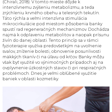
(Chirali, 2018). V tomto mieste dôjde k
intenzívnemu zvýšeniu metabolizmu, a teda
zrýchleniu krvného obehu a telesných tekutín.
Táto rýchla a veľmi intenzívna stimulácia
mikrocirkulácie pod miestom pôsobenia banky
spustí rad regeneračných mechanizmov. Dochádza
najmä k odplaveniu metabolitov a naopak prísunu
živín do danej oblasti. Tento princíp sa v rámci
fyzioterapie využíva predovšetkým na uvoľnenie
svalov, zníženie bolesti, obnovenie posunlivosti
mäkkých tkanív či na úľavu od kŕčov. Banky môžu
však byť využité vo výnimočných prípadoch aj na
ovplyvnenie úzkostných stavov či pri respiračných
problémoch. Dnes je veľmi obľúbené využitie
baniek v oblasti kozmetiky.