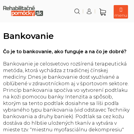
Prejsť
na
obsah
Nákupný
košík
Bankovanie
Čo je to bankovanie, ako funguje a na čo je dobré?
Bankovanie je celosvetovo rozšírená terapeutická
metóda, ktorá vychádza z tradičnej čínskej
medicíny. Dnes je bankovanie dosť využívané a
obľúbené v zdravotníckom aj v športovom sektore.
Princíp bankovania spočíva vo vytvorení podtlaku
na koži pomocou banky. Intenzita a spôsob,
ktorým sa tento podtlak dosiahne sa líši podľa
vybraného typu bankovania (viď odstavec Techniky
bankovania a druhy baniek). Podtlak sa cez kožu
dostáva do hlbšie uložených tkanív a vytvára v
mieste tzv. "miestnu myofasciálnu dekompresiu"