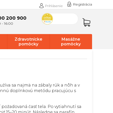
Registrácia
Prihlásenie
00 200 900
Nákupný
košík
Zdravotnícke
Masážne
pomôcky
pomôcky
Využíva sa najmä na zábaly rúk a nôh a v
účinnú doplnkovú metódu pracujúcu s
 požadovaná časť tela. Po vytiahnutí sa
obiť 15–20 minút. Následne sa parafín