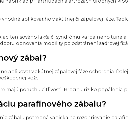
da napríklad pri artritídach a artrózach drobných kĺb
e vhodné aplikovať ho v akútnej či zápalovej fáze. Tepl
ad tenisového lakťa či syndrómu karpálneho tunela. Ď
odporu obnovenia mobility po odstránení sadrovej fixá
nový zábal?
é aplikovať v akútnej zápalovej fáze ochorenia. Ďalej 
poškodenej kože.
oré majú poruchu citlivosti. Hrozí tu riziko popálenia 
áciu parafínového zábalu?
e zábalu potrebná vanička na rozohrievanie parafín