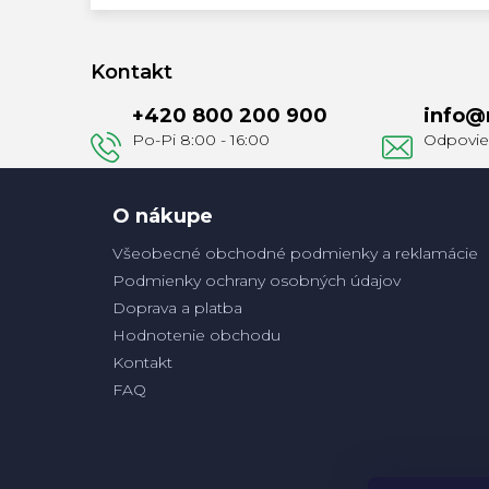
Z
á
Kontakt
p
+420 800 200 900
info
@
ä
t
i
e
O nákupe
Všeobecné obchodné podmienky a reklamácie
Podmienky ochrany osobných údajov
Doprava a platba
Hodnotenie obchodu
Kontakt
FAQ