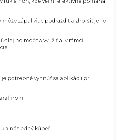
ov rúk a nôh, kde veľmi efektívne pomáha
o môže zápal viac podráždiť a zhoršiť jeho
alej ho možno využiť aj v rámci
cie.
je potrebné vyhnúť sa aplikácii pri
parafínom.
u a následný kúpeľ.