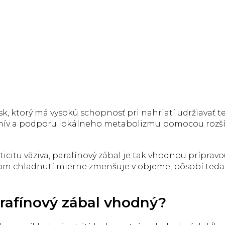
osk, ktorý má vysokú schopnosť pri nahriatí udržiavať t
anív a podporu lokálneho metabolizmu pomocou rozšíre
asticitu väziva, parafínový zábal je tak vhodnou príp
pnom chladnutí mierne zmenšuje v objeme, pôsobí te
arafínový zábal vhodný?