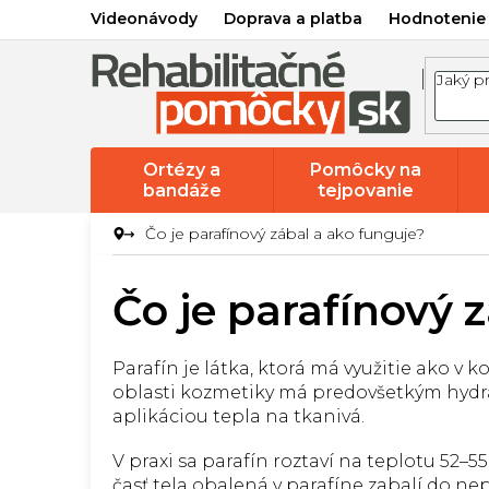
Prejsť
Videonávody
Doprava a platba
Hodnotenie
na
obsah
Ortézy a
Pomôcky na
bandáže
tejpovanie
Čo je parafínový zábal a ako funguje?
Čo je parafínový 
Parafín je látka, ktorá má využitie ako v k
oblasti kozmetiky má predovšetkým hydra
aplikáciou tepla na tkanivá.
V praxi sa parafín roztaví na teplotu 52–
časť tela obalená v parafíne zabalí do nep