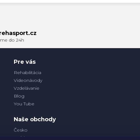
rehasport.cz
Pre vás
Rehabilitácia
Videonávody
Vzdelávanie
Blog
You Tube
Naše obchody
Česko
Poľsko