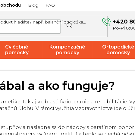
 obchodu
Blog
FAQ
+420 8
Cvičebné
Kompenzačné
Ortopedické
pomôcky
pomôcky
pomôcky
Akcie a
výpredaj
zábal a ako funguje?
ozmetike, tak aj v oblasti fyzioterapie a rehabilitácie. 
tačnú úlohu. V rámci využitia v zdravotníctve ide o 
55 stupňov a následne sa do nádoby s parafínom ponorí
riepustnej vrstvy (napr. igelitu) a teplo sa nechá pôs