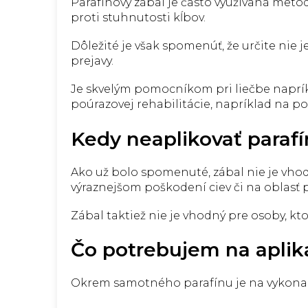
Parafínový zábal je často využívaná metó
proti stuhnutosti kĺbov.
Dôležité je však spomenúť, že určite nie j
prejavy.
Je skvelým pomocníkom pri liečbe napríkl
poúrazovej rehabilitácie, napríklad na p
Kedy neaplikovať parafí
Ako už bolo spomenuté, zábal nie je vhodn
výraznejšom poškodení ciev či na oblasť 
Zábal taktiež nie je vhodný pre osoby, kt
Čo potrebujem na aplik
Okrem samotného parafínu je na vykonani