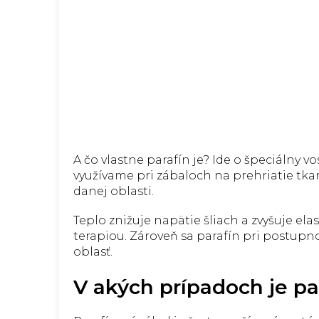
A čo vlastne parafín je? Ide o špeciálny v
využívame pri zábaloch na prehriatie tk
danej oblasti.
Teplo znižuje napätie šliach a zvyšuje el
terapiou. Zároveň sa parafín pri postu
oblasť.
V akých prípadoch je p