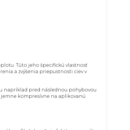
eplotu. Túto jeho špecifickú vlastnosť
nia a zvýšenia priepustnosti ciev v
ravou napríklad pred následnou pohybovou
da jemne kompresívne na aplikovanú