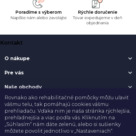
Poradíme s výberom
Rýchle doručenie
Napíšte nám alebo zavolajte
Tovar expedujeme v deň
objednania
Z
Kontakt
á
p
O nákupe
ä
t
Pre vás
i
e
Naše obchody
Rovnako ako rehabilitačné pomôcky môžu uľaviť
Certifikáty
vášmu telu, tak pomáhajú cookies vášmu
prehliadaču. Vďaka nim je naša stránka rýchlejšia,
prehľadnejšia a viac podľa vás. Kliknutím na
Doprava
„Súhlasím“ nám dáte zelenú, alebo si sušienky
môžete povoliť jednotlivo v „Nastaveniach“.
Platba