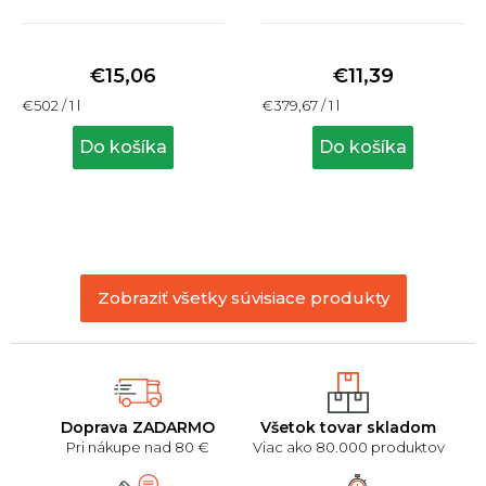
Priemerné
Priemerné
hodnotenie
hodnotenie
produktu
produktu
€15,06
€11,39
je
je
Jednotková
Jednotková
€502 / 1 l
€379,67 / 1 l
5,0
5,0
cena:
cena:
z
z
Do košíka
Do košíka
5
5
hviezdičiek.
hviezdičiek.
Zobraziť všetky súvisiace produkty
Doprava ZADARMO
Všetok tovar skladom
Pri nákupe nad 80 €
Viac ako 80.000 produktov