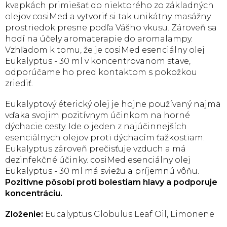
kvapkách primiešať do niektorého zo základných
olejov cosiMed a vytvoriť si tak unikátny masážny
prostriedok presne podľa Vášho vkusu. Zároveň sa
hodí na účely aromaterapie do aromalampy.
Vzhľadom k tomu, že je cosiMed esenciálny olej
Eukalyptus - 30 ml v koncentrovanom stave,
odporúčame ho pred kontaktom s pokožkou
zriediť.
Eukalyptový éterický olej je hojne používaný najmä
vďaka svojim pozitívnym účinkom na horné
dýchacie cesty. Ide o jeden z najúčinnejších
esenciálnych olejov proti dýchacím ťažkostiam.
Eukalyptus zároveň prečisťuje vzduch a má
dezinfekčné účinky. cosiMed esenciálny olej
Eukalyptus - 30 ml má sviežu a príjemnú vôňu.
Pozitívne pôsobí proti bolestiam hlavy a podporuje
koncentráciu.
Zloženie:
Eucalyptus Globulus Leaf Oil, Limonene