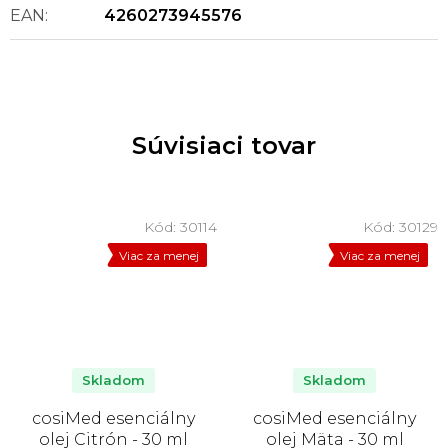
EAN
:
4260273945576
Súvisiaci tovar
Kód:
30114
Kód:
30129
Viac za menej
Viac za menej
Skladom
Skladom
cosiMed esenciálny
cosiMed esenciálny
olej Citrón - 30 ml
olej Mäta - 30 ml