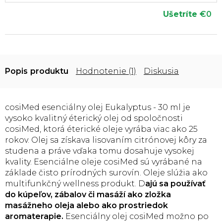
Ušetríte
€0
Popis
Hodnotenie (1)
Diskusia
cosiMed esenciálny olej Eukalyptus - 30 ml je
vysoko kvalitný éterický olej od spoločnosti
cosiMed, ktorá éterické oleje vyrába viac ako 25
rokov. Olej sa získava lisovaním citrónovej kôry za
studena a práve vďaka tomu dosahuje vysokej
kvality. Esenciálne oleje cosiMed sú vyrábané na
základe čisto prírodných surovín. Oleje slúžia ako
multifunkčný wellness produkt. D
ajú sa používať
do kúpeľov, zábalov či masáží ako zložka
masážneho oleja alebo ako prostriedok
aromaterapie.
Esenciálny olej cosiMed možno po