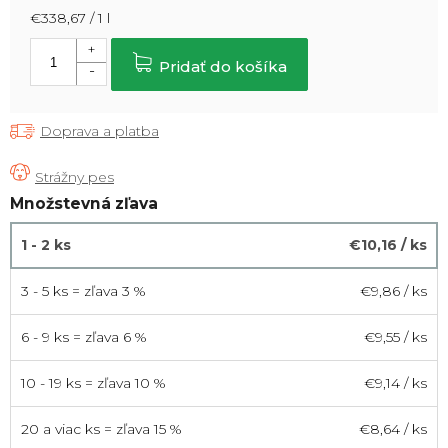
Jednotková
€338,67 / 1 l
cena:
Pridať do košíka
Doprava a platba
Množstevná zľava
1 - 2 ks
€10,16
/ ks
3 - 5 ks = zľava 3 %
€9,86
/ ks
6 - 9 ks = zľava 6 %
€9,55
/ ks
10 - 19 ks = zľava 10 %
€9,14
/ ks
20 a viac ks = zľava 15 %
€8,64
/ ks