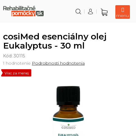
Prejsť
na
obsah
Nákupný
košík
cosiMed esenciálny olej
Eukalyptus - 30 ml
Kód:
30115
Priemerné
1 hodnotenie
Podrobnosti hodnotenia
hodnotenie
Viac za menej
produktu
je
5,0
z
5
hviezdičiek.