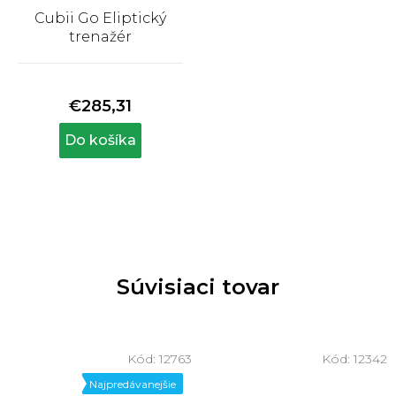
Cubii Go Eliptický
trenažér
Priemerné
hodnotenie
produktu
€285,31
je
5,0
Do košíka
z
5
hviezdičiek.
Súvisiaci tovar
Kód:
12763
Kód:
12342
Najpredávanejšie