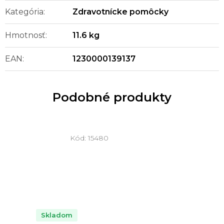
Kategória
:
Zdravotnícke pomôcky
Hmotnosť
:
11.6 kg
EAN
:
1230000139137
Podobné produkty
Kód:
15480
Skladom