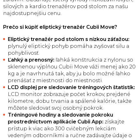
silových a kardio trenažérov pod stolom za našu
najdostupnejšiu cenu.
Prečo si kúpiť eliptický trenažér Cubii Move?
Eliptický trenažér pod stolom s nízkou záťažou:
plynulý eliptický pohyb pomáha zvyšovať silu a
pohyblivosť.
Ľahký a prenosný:
ľahká konštrukcia z nylonu so
sklenenou výplňou Cubii Move váži menej ako 20
kg a je navrhnutá tak, aby ju bolo možné ľahko
prenášať z miestnosti do miestnosti.
LCD displej pre sledovanie tréningových štatistík:
LCD monitor zobrazuje počet krokov, prejdené
kilometre, dobu trvania a spálené kalórie, takže
môžete sledovať svoj osobný pokrok.
Tréningové hodiny a sledovanie pokroku
prostredníctvom aplikácie Cubii App:
získajte
prístup k viac ako 300 cvičebným lekciám
vedeným odborníkmi a ručne zadávajte údaje o