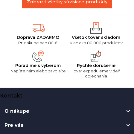
Zobraziť všetky súvisiace produkty
Doprava ZADARMO
Všetok tovar skladom
Pri nákupe nad 80 €
Viac ako 80.000 produktov
Poradíme s výberom
Rýchle doručenie
Napíšte nám alebo zavolajte
Tovar expedujeme v deň
objednania
Z
Kontakt
á
p
O nákupe
ä
t
Pre vás
i