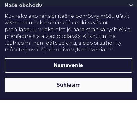
e
Naše obchody
Rovnako ako rehabilitačné pomôcky môžu uľaviť
Certifikáty
vášmu telu, tak pomáhajú cookies vášmu
prehliadaču. Vďaka nim je naša stránka rýchlejšia,
prehľadnejšia a viac podľa vás. Kliknutím na
Doprava
„Súhlasím“ nám dáte zelenú, alebo si sušienky
môžete povoliť jednotlivo v „Nastaveniach“.
Platba
Nastavenie
Shoptet
Copyright 2026
Rehabilitačné pomôcky
. Všetky práva
Súhlasím
vyhradené.
Upraviť nastavenie cookies