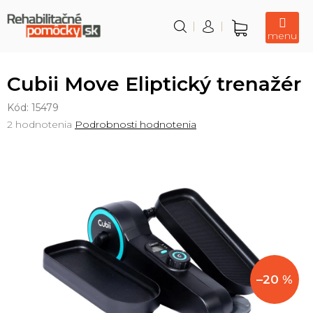
Prejsť
na
obsah
Nákupný
košík
Cubii Move Eliptický trenažér
Kód:
15479
Priemerné
2 hodnotenia
Podrobnosti hodnotenia
hodnotenie
produktu
je
5,0
z
5
hviezdičiek.
–20 %