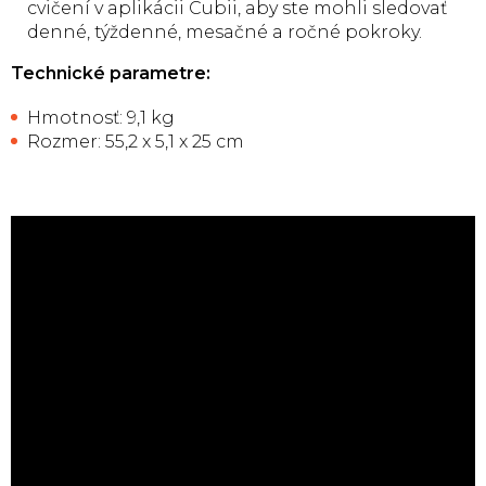
cvičení v aplikácii Cubii, aby ste mohli sledovať
denné, týždenné, mesačné a ročné pokroky.
Technické parametre:
Hmotnosť: 9,1 kg
Rozmer: 55,2 x 5,1 x 25 cm