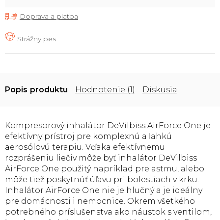
Doprava a platba
Popis
Hodnotenie (1)
Diskusia
Kompresorový inhalátor DeVilbiss AirForce One je
efektívny prístroj pre komplexnú a ľahkú
aerosólovú terapiu. Vďaka efektívnemu
rozprášeniu liečiv môže byť inhalátor DeVilbiss
AirForce One použitý napríklad pre astmu, alebo
môže tiež poskytnúť úľavu pri bolestiach v krku.
Inhalátor AirForce One nie je hlučný a je ideálny
pre domácnosti i nemocnice. Okrem všetkého
potrebného príslušenstva ako náustok s ventilom,