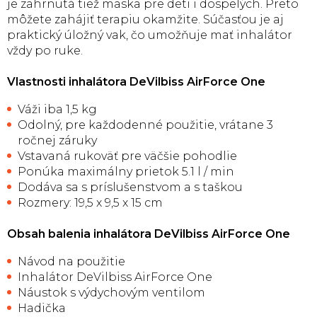
je zahrnutá tiež maska ​​pre deti i dospelých. Preto
môžete zahájiť terapiu okamžite. Súčasťou je aj
praktický úložný vak, čo umožňuje mať inhalátor
vždy po ruke.
Vlastnosti inhalátora DeVilbiss AirForce One
Váži iba 1,5 kg
Odolný, pre každodenné použitie, vrátane 3
ročnej záruky
Vstavaná rukoväť pre väčšie pohodlie
Ponúka maximálny prietok 5.1 l / min
Dodáva sa s príslušenstvom a s taškou
Rozmery: 19,5 x 9,5 x 15 cm
Obsah balenia inhalátora DeVilbiss AirForce One
Návod na použitie
Inhalátor DeVilbiss AirForce One
Náustok s výdychovým ventilom
Hadička