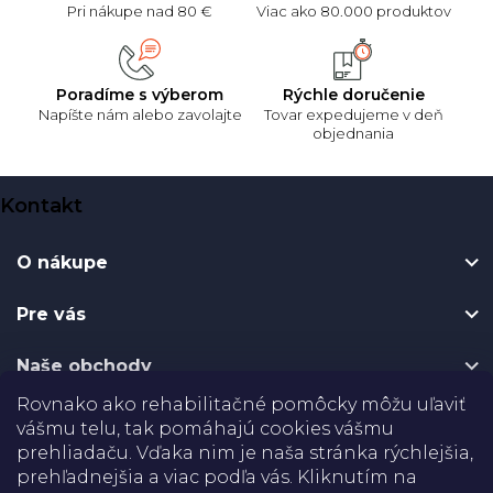
Pri nákupe nad 80 €
Viac ako 80.000 produktov
Poradíme s výberom
Rýchle doručenie
Napíšte nám alebo zavolajte
Tovar expedujeme v deň
objednania
Z
Kontakt
á
p
O nákupe
ä
t
Pre vás
i
e
Naše obchody
Rovnako ako rehabilitačné pomôcky môžu uľaviť
Certifikáty
vášmu telu, tak pomáhajú cookies vášmu
prehliadaču. Vďaka nim je naša stránka rýchlejšia,
Doprava
prehľadnejšia a viac podľa vás. Kliknutím na