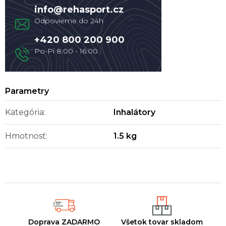
info
@
rehasport.cz
+420 800 200 900
Kategória
:
Inhalátory
Hmotnosť
:
1.5 kg
Doprava ZADARMO
Všetok tovar skladom