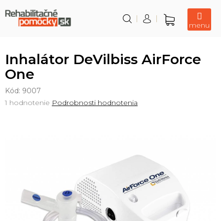
Prejsť
na
obsah
Nákupný
košík
Inhalátor DeVilbiss AirForce
One
Kód:
9007
Priemerné
1 hodnotenie
Podrobnosti hodnotenia
hodnotenie
produktu
je
5,0
z
5
hviezdičiek.