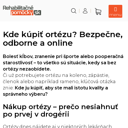
Prejsť
na
obsah
Nákupný
košík
Kde kúpiť ortézu? Bezpečne,
odborne a online
Bolesť kĺbov, zranenie pri športe alebo pooperačná
starostlivosť – to všetko sú situácie, kedy sa bez
ortézy nezaobídete.
Či už potrebujete ortézu na koleno, zápästie,
členok alebo napríklad rameno, kľúčová otázka
znie:
Kde ju kúpiť, aby ste mali istotu kvality a
správneho výberu?
Nákup ortézy – prečo nesiahnuť
po prvej v drogérii
Ortézy dnes nájdete aj v niektorých lekárňach,