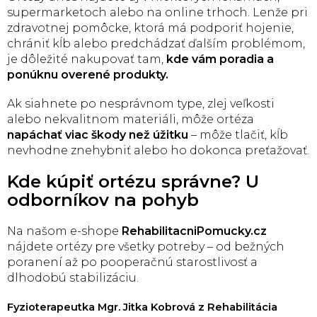
supermarketoch alebo na online trhoch. Lenže pri
zdravotnej pomôcke, ktorá má podporiť hojenie,
chrániť kĺb alebo predchádzať ďalším problémom,
je dôležité nakupovať tam,
kde vám poradia a
ponúknu overené produkty.
Ak siahnete po nesprávnom type, zlej veľkosti
alebo nekvalitnom materiáli, môže ortéza
napáchať viac škody než úžitku
– môže tlačiť, kĺb
nevhodne znehybniť alebo ho dokonca preťažovať.
Kde kúpiť ortézu správne? U
odborníkov na pohyb
Na našom e-shope
RehabilitacniPomucky.cz
nájdete ortézy pre všetky potreby – od bežných
poranení až po pooperačnú starostlivosť a
dlhodobú stabilizáciu.
Fyzioterapeutka Mgr. Jitka Kobrová z Rehabilitácia