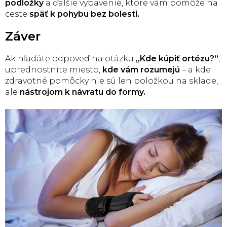
podložky
a ďalšie vybavenie, ktoré vám pomôže na
ceste
späť k pohybu bez bolesti.
Záver
Ak hľadáte odpoveď na otázku
„Kde kúpiť ortézu?“
,
uprednostnite miesto,
kde vám rozumejú
– a kde
zdravotné pomôcky nie sú len položkou na sklade,
ale
nástrojom k návratu do formy.