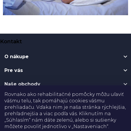
Z
Kontakt
á
p
O nákupe
ä
t
Pre vás
i
e
Naše obchody
Rovnako ako rehabilitačné pomôcky môžu uľaviť
Certifikáty
vášmu telu, tak pomáhajú cookies vášmu
prehliadaču. Vďaka nim je naša stránka rýchlejšia,
Doprava
prehľadnejšia a viac podľa vás. Kliknutím na
„Súhlasím“ nám dáte zelenú, alebo si sušienky
môžete povoliť jednotlivo v „Nastaveniach“.
Platba