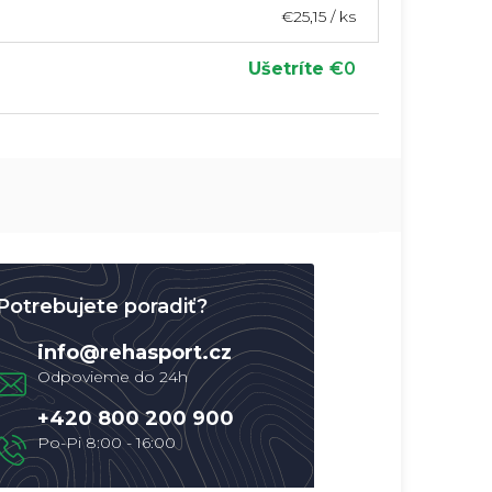
€25,15
/ ks
Ušetríte
€0
Potrebujete poradiť?
info
@
rehasport.cz
+420 800 200 900