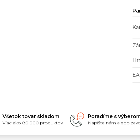
Ka
Zá
Hm
EA
Všetok tovar skladom
Poradíme s výbero
Viac ako 80.000 produktov
Napíšte nám alebo zavo