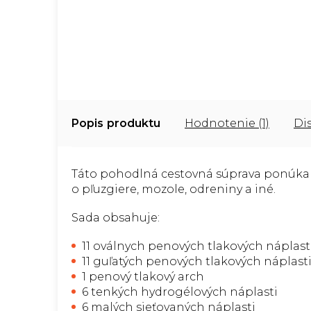
Popis
Hodnotenie (1)
Di
Táto pohodlná cestovná súprava ponúka v
o pľuzgiere, mozole, odreniny a iné.
Sada obsahuje:
11 oválnych penových tlakových náplast
11 guľatých penových tlakových náplast
1 penový tlakový arch
6 tenkých hydrogélových náplasti
6 malých sieťovaných náplasti