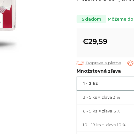
5
hviezdičiek.
Môžeme dor
Skladom
€29,59
Jednotková
cena:
Doprava a platba
Množstevná zľava
1 - 2 ks
3 - 5 ks = zľava 3 %
6 - 9 ks = zľava 6 %
10 - 19 ks = zľava 10 %