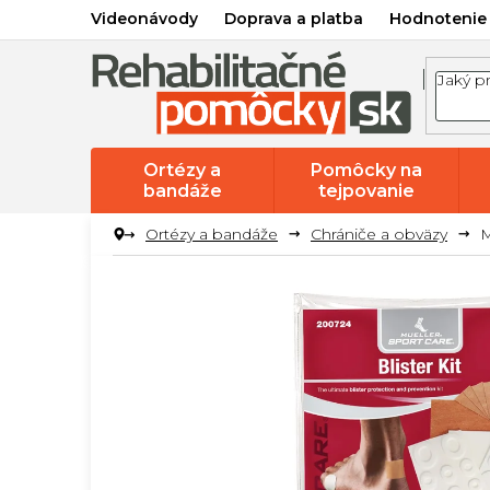
Prejsť
Videonávody
Doprava a platba
Hodnotenie
na
obsah
Ortézy a
Pomôcky na
bandáže
tejpovanie
Ortézy a bandáže
Chrániče a obväzy
M