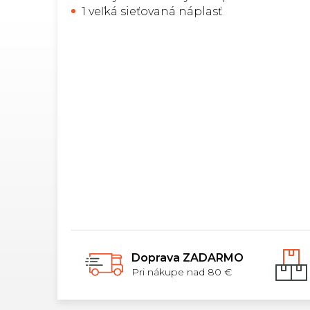
1 veľká sieťovaná náplasť
Doprava ZADARMO
Pri nákupe nad 80 €
Z