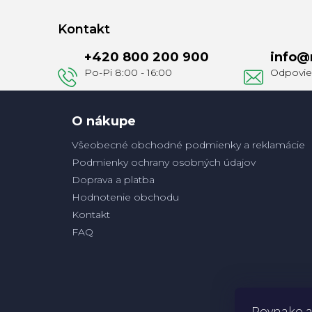
á
Kontakt
p
+420 800 200 900
info
@
ä
t
i
e
O nákupe
Všeobecné obchodné podmienky a reklamácie
Podmienky ochrany osobných údajov
Doprava a platba
Hodnotenie obchodu
Kontakt
FAQ
Rovnako a