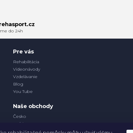
rehasport.cz
Pre vás
Rehabilitácia
Videonávody
Vzdelávanie
Blog
You Tube
Naše obchody
Česko
Poľsko
ko rehabilitačné pomôcky môžu uľaviť vášmu