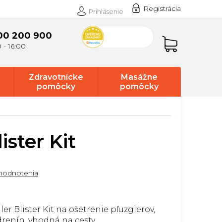
Registrácia
Prihlásenie
00 200 900
Nákupný
košík
Zdravotnícke
Masážne
pomôcky
pomôcky
ister Kit
hodnotenia
er Blister Kit na ošetrenie pľuzgierov,
renín, vhodná na cesty.