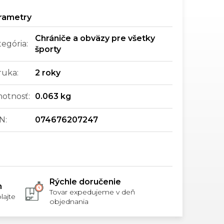
Chrániče a obväzy pre všetky
tegória
:
športy
ruka
:
2 roky
otnosť
:
0.063 kg
N
:
074676207247
Rýchle doručenie
m
Tovar expedujeme v deň
lajte
objednania