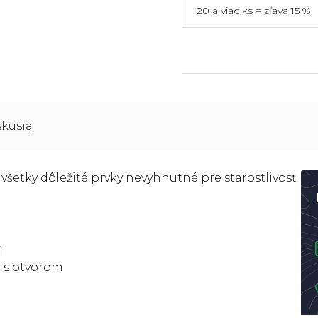
20 a viac ks = zľava 15 %
skusia
šetky dôležité prvky nevyhnutné pre starostlivosť
i
i s otvorom