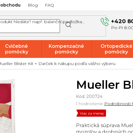
 obchodu
Blog
FAQ
+420 8
Cvičebné
Kompenzačné
Ortopedické
pomôcky
pomôcky
pomôcky
ueller Blister Kit
+ Darček k nákupu podľa vášho výberu
Akcie a
výpredaj
Mueller Bl
Kód:
200724
Priemerné
1 hodnotenie
Podrobnosti 
hodnotenie
Viac za menej
produktu
je
Praktická súprava Muell
5,0
z
mozoľov a drobných od