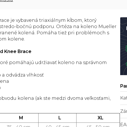
ace je vybavená triaxiálnym kĺbom, ktorý
stredo-bočnú podporu. Ortéza na koleno Mueller
zranené kolená. Pomáha tiež pri problémoch s
vom kolene.
ed Knee Brace
toré pomáhajú udržiavať koleno na správnom
o a odvádza vlhkosť
lena
a
Ka
a obvodu kolena (ak ste medzi dvoma veľkosťami,
Zá
M
L
XL
EA