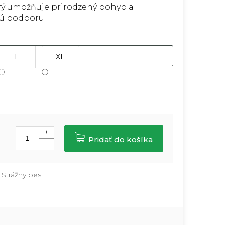
orý umožňuje prirodzený pohyb a
ú podporu.
L
XL
Pridať do košíka