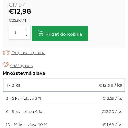
€19,97
€12,98
Jednotková
€25,96 / 1 l
cena:
Pridať do košíka
Doprava a platba
Množstevná zľava
1 - 2 ks
€12,98
/ ks
3 - 5 ks = zľava 3 %
€12,59
/ ks
6 - 9 ks = zľava 6 %
€12,20
/ ks
10 - 19 ks = zľava 10 %
€11,68
/ ks