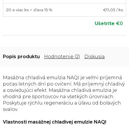
20 a viac ks = zľava 15 %
€11,03
/ ks
Ušetríte
€0
Popis
Hodnotenie (2)
Diskusia
Masážna chladivá emulzia NAQI je veľmi príjemná
počas letných dní po cvičení. Má príjemný chladivý
a osviežujúci efekt. Masážna chladivá emulzia je
vhodná pre športovcov na všetkých úrovniach.
Poskytuje rýchlu regeneráciu a úľavu od boľavých
svalov.
Vlastnosti masážnej chladivej emulzie NAQI