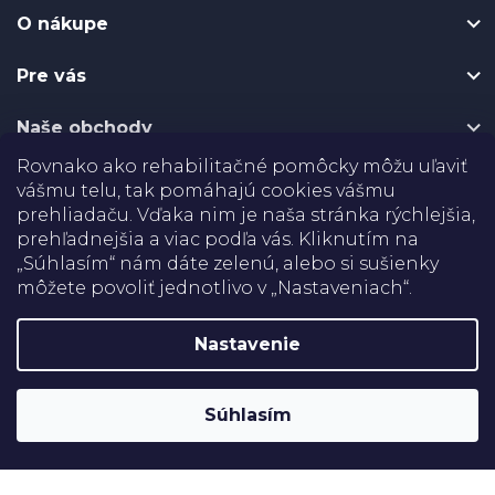
p
O nákupe
ä
t
Pre vás
i
e
Naše obchody
Rovnako ako rehabilitačné pomôcky môžu uľaviť
Certifikáty
vášmu telu, tak pomáhajú cookies vášmu
prehliadaču. Vďaka nim je naša stránka rýchlejšia,
Doprava
prehľadnejšia a viac podľa vás. Kliknutím na
„Súhlasím“ nám dáte zelenú, alebo si sušienky
môžete povoliť jednotlivo v „Nastaveniach“.
Platba
Nastavenie
Shoptet
Copyright 2026
Rehabilitačné pomôcky
. Všetky práva
Súhlasím
vyhradené.
Upraviť nastavenie cookies