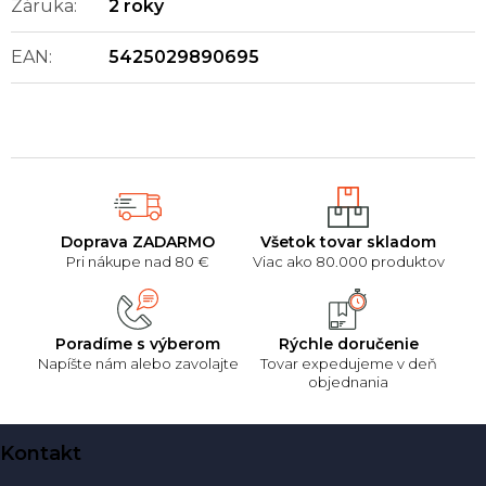
Záruka
:
2 roky
EAN
:
5425029890695
Doprava ZADARMO
Všetok tovar skladom
Pri nákupe nad 80 €
Viac ako 80.000 produktov
Poradíme s výberom
Rýchle doručenie
Napíšte nám alebo zavolajte
Tovar expedujeme v deň
objednania
Z
Kontakt
á