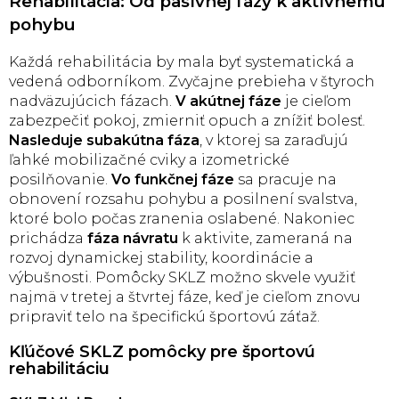
Rehabilitácia: Od pasívnej fázy k aktívnemu
pohybu
Každá rehabilitácia by mala byť systematická a
vedená odborníkom. Zvyčajne prebieha v štyroch
nadväzujúcich fázach.
V
akútnej fáze
je cieľom
zabezpečiť pokoj, zmierniť opuch a znížiť bolesť.
Nasleduje subakútna fáza
, v ktorej sa zaraďujú
ľahké mobilizačné cviky a izometrické
posilňovanie.
Vo funkčnej fáze
sa pracuje na
obnovení rozsahu pohybu a posilnení svalstva,
ktoré bolo počas zranenia oslabené. Nakoniec
prichádza
fáza návratu
k aktivite, zameraná na
rozvoj dynamickej stability, koordinácie a
výbušnosti. Pomôcky SKLZ možno skvele využiť
najmä v tretej a štvrtej fáze, keď je cieľom znovu
pripraviť telo na špecifickú športovú záťaž.
Kľúčové SKLZ pomôcky pre športovú
rehabilitáciu