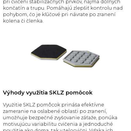
pri cvičení stabilizačných prvkov, najmä dolných
končatín a trupu. Pomáhajú zlepšiť kontrolu nad
pohybom, čo je kľúčové pri návrate po zranení
kolena či členka.
Výhody využitia SKLZ pomôcok
Využitie SKLZ pomôcok prináša efektívne
zameranie na oslabené oblasti po zranení,
umožňuje bezpečné zvyšovanie záťaže, ponúka
motivujúcu variabilitu cvičenia a jednoduché
použitie ako doma, tak v telocvični. Vďaka ich