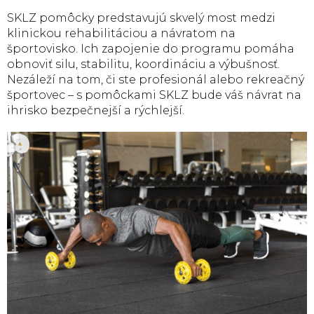
SKLZ pomôcky predstavujú skvelý most medzi
klinickou rehabilitáciou a návratom na
športovisko. Ich zapojenie do programu pomáha
obnoviť silu, stabilitu, koordináciu a výbušnosť.
Nezáleží na tom, či ste profesionál alebo rekreačný
športovec – s pomôckami SKLZ bude váš návrat na
ihrisko bezpečnejší a rýchlejší.