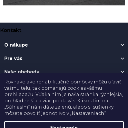
Z
Kontakt
á
p
O nákupe
ä
t
Pre vás
i
e
Naše obchody
Rovnako ako rehabilitačné pomôcky môžu uľaviť
Certifikáty
vášmu telu, tak pomáhajú cookies vášmu
prehliadaču. Vďaka nim je naša stránka rýchlejšia,
Doprava
prehľadnejšia a viac podľa vás. Kliknutím na
„Súhlasím“ nám dáte zelenú, alebo si sušienky
môžete povoliť jednotlivo v „Nastaveniach“.
Platba
Nastavenie