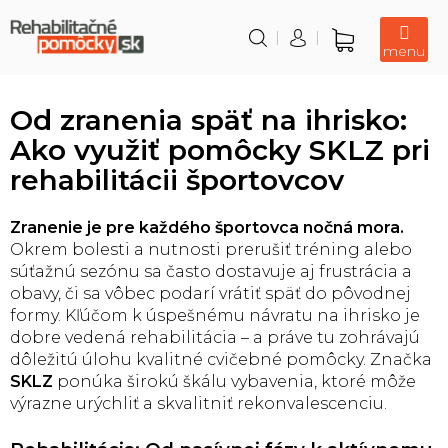
Prejsť
na
obsah
Nákupný
košík
Od zranenia späť na ihrisko:
Ako využiť pomôcky SKLZ pri
rehabilitácii športovcov
Zranenie je pre každého športovca nočná mora.
Okrem bolesti a nutnosti prerušiť tréning alebo
súťažnú sezónu sa často dostavuje aj frustrácia a
obavy, či sa vôbec podarí vrátiť späť do pôvodnej
formy. Kľúčom k úspešnému návratu na ihrisko je
dobre vedená rehabilitácia – a práve tu zohrávajú
dôležitú úlohu kvalitné cvičebné pomôcky. Značka
SKLZ
ponúka širokú škálu vybavenia, ktoré môže
výrazne urýchliť a skvalitniť rekonvalescenciu.