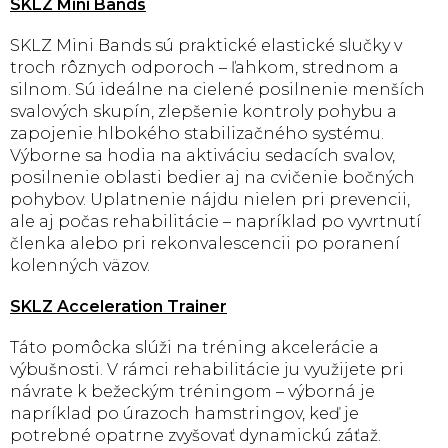
SKLZ Mini Bands
SKLZ Mini Bands sú praktické elastické slučky v
troch rôznych odporoch – ľahkom, strednom a
silnom. Sú ideálne na cielené posilnenie menších
svalových skupín, zlepšenie kontroly pohybu a
zapojenie hlbokého stabilizačného systému.
Výborne sa hodia na aktiváciu sedacích svalov,
posilnenie oblasti bedier aj na cvičenie bočných
pohybov. Uplatnenie nájdu nielen pri prevencii,
ale aj počas rehabilitácie – napríklad po vyvrtnutí
členka alebo pri rekonvalescencii po poranení
kolenných väzov.
SKLZ Acceleration Trainer
Táto pomôcka slúži na tréning akcelerácie a
výbušnosti. V rámci rehabilitácie ju využijete pri
návrate k bežeckým tréningom – výborná je
napríklad po úrazoch hamstringov, keď je
potrebné opatrne zvyšovať dynamickú záťaž.