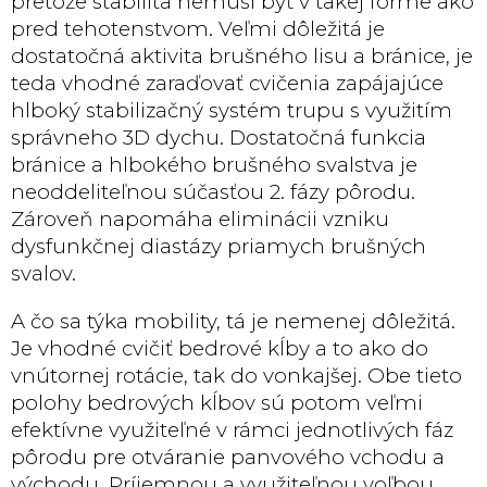
pretože stabilita nemusí byť v takej forme ako
pred tehotenstvom. Veľmi dôležitá je
dostatočná aktivita brušného lisu a bránice, je
teda vhodné zaraďovať cvičenia zapájajúce
hlboký stabilizačný systém trupu s využitím
správneho 3D dychu. Dostatočná funkcia
bránice a hlbokého brušného svalstva je
neoddeliteľnou súčasťou 2. fázy pôrodu.
Zároveň napomáha eliminácii vzniku
dysfunkčnej diastázy priamych brušných
svalov.
A čo sa týka mobility, tá je nemenej dôležitá.
Je vhodné cvičiť bedrové kĺby a to ako do
vnútornej rotácie, tak do vonkajšej. Obe tieto
polohy bedrových kĺbov sú potom veľmi
efektívne využiteľné v rámci jednotlivých fáz
pôrodu pre otváranie panvového vchodu a
východu. Príjemnou a využiteľnou voľbou