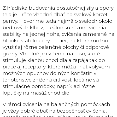
Z hľadiska budovania dostatočnej sily a opory
tela je určite vhodné dbať na svalový korzet
panvy. Hovoríme teda najmä o svaloch okolo
bedrových kĺbov, ideálne sú rôzne cvičenia
stability na jednej nohe, cvičenia zamerané na
hlboké stabilizátory bedier, na ktoré možno
využiť aj rôzne balančné plochy či odporové
gumy. Vhodné je cvičenie naboso, ktoré
stimuluje klenbu chodidla a zapája tak do
práce aj receptory, ktoré môžu mať vplyvom
možných opuchov dolných končatín v
tehotenstve zníženú citlivosť. Ideálne sú
stimulačné pomôcky, napríklad rôzne
loptičky na masáž chodidiel.
V rámci cvičenia na balančných pomôckach
je vždy dobré dbať na bezpečnosť cvičenia,