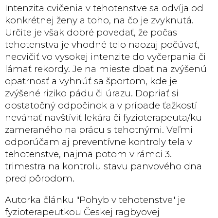
Intenzita cvičenia v tehotenstve sa odvíja od
konkrétnej ženy a toho, na čo je zvyknutá.
Určite je však dobré povedať, že počas
tehotenstva je vhodné telo naozaj počúvať,
necvičiť vo vysokej intenzite do vyčerpania či
lámať rekordy. Je na mieste dbať na zvýšenú
opatrnosť a vyhnúť sa športom, kde je
zvýšené riziko pádu či úrazu. Dopriať si
dostatočný odpočinok a v prípade ťažkostí
neváhať navštíviť lekára či fyzioterapeuta/ku
zameraného na prácu s tehotnými. Veľmi
odporúčam aj preventívne kontroly tela v
tehotenstve, najmä potom v rámci 3.
trimestra na kontrolu stavu panvového dna
pred pôrodom.
Autorka článku "Pohyb v tehotenstve" je
fyzioterapeutkou Českej ragbyovej