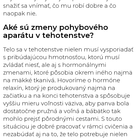
snažiť sa vnímať, čo mu robí dobre a čo
naopak nie.
Aké sú zmeny pohybového
aparátu v tehotenstve?
Telo sa v tehotenstve nielen musí vysporiadať
s pribúdajúcou hmotnosťou, ktorú musí
zvládať niesť, ale aj s hormonálnymi
zmenami, ktoré pôsobia okrem iného najmä
na mäkké tkanivá. Hovoríme o hormóne
relaxín, ktorý je produkovaný najmä na
začiatku a na konci tehotenstva a spôsobuje
vyššiu mieru voľnosti väziva, aby panva bola
dostatočne pružná a voľná a bábätko tak
mohlo prejsť pôrodnými cestami. S touto
situáciou je dobré pracovať v rámci cvičenia a
nezabúdať aj na to, že telo potrebuje nielen