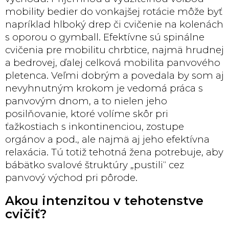
mobility bedier do vonkajšej rotácie môže byť
napríklad hlboký drep či cvičenie na kolenách
s oporou o gymball. Efektívne sú spinálne
cvičenia pre mobilitu chrbtice, najmä hrudnej
a bedrovej, ďalej celková mobilita panvového
pletenca. Veľmi dobrým a povedala by som aj
nevyhnutným krokom je vedomá práca s
panvovým dnom, a to nielen jeho
posilňovanie, ktoré volíme skôr pri
ťažkostiach s inkontinenciou, zostupe
orgánov a pod., ale najmä aj jeho efektívna
relaxácia. Tú totiž tehotná žena potrebuje, aby
bábätko svalové štruktúry „pustili“ cez
panvový východ pri pôrode.
Akou intenzitou v tehotenstve
cvičiť?