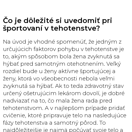
Čo je dôležité si uvedomiť pri
športovaní v tehotenstve?
Na úvod je vhodné spomenúť, že jedným z
určujúcich faktorov pohybu v tehotenstve je
to, akým spôsobom bola žena zvyknutá sa
hýbať pred samotným otehotnením. Veľký
rozdiel bude u ženy aktívne športujúcej a
ženy, ktorá vo všeobecnosti nebola veľmi
zvyknutá sa hýbať. Ak to teda zdravotný stav
určený ošetrujúcim lekárom dovolí, je dobré
nadviazať na to, čo mala žena rada pred
tehotenstvom. A v najlepšom prípade pridať
cvičenie, ktoré pripravuje telo na nasledujúce
fázy tehotenstva a samotný pôrod. To
najdôležitejšie je najmä počúvať svoje telo a