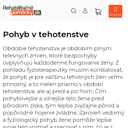
Prejsť
na
obsah
Nákupný
košík
Pohyb v tehotenstve
Obdobie tehotenstva je obdobím plným
telesných zmien, ktoré bezpochyby
ovplyvňujú každodenné fungovanie ženy. Z
pohľadu fyzioterapeutky musím konštatovať,
že pohyb je pre väčšinu tehotných žien veľmi
prínosný, a to nielen priamo v období
tehotenstva, ale aj pred a po ňom. Čím
pohyblivejšie a silnejšie telo žena pred
pôrodom získa, tým lepšie zvyčajne pôrod a
popôrodné hojenie zvládne. Zároveň vedomý
a fyziologický pohyb žene pomôže lepšie
svoje telo vnímať a pracovať s ním, čo je z