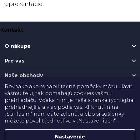
reprezentácie.
Z
Kontakt
á
p
O nákupe
ä
t
Pre vás
i
e
Naše obchody
Rovnako ako rehabilitačné pomôcky môžu uľaviť
Certifikáty
vášmu telu, tak pomáhajú cookies vášmu
prehliadaču. Vďaka nim je naša stránka rýchlejšia,
prehľadnejšia a viac podľa vás. Kliknutím na
Doprava
„Súhlasím“ nám dáte zelenú, alebo si sušienky
môžete povoliť jednotlivo v „Nastaveniach“.
Platba
Nastavenie