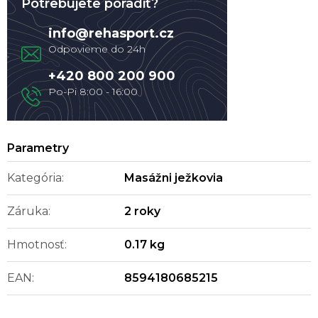
Potrebujete poradiť?
info
@
rehasport.cz
+420 800 200 900
Kategória
:
Masážni ježkovia
Záruka
:
2 roky
Hmotnosť
:
0.17 kg
EAN
:
8594180685215