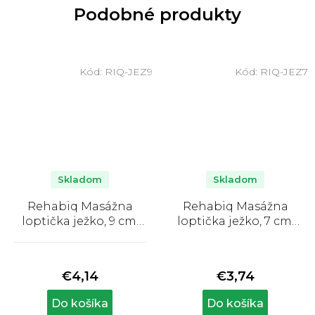
Podobné produkty
Kód:
RIQ-JEZ9
Kód:
RIQ-JEZ7
Skladom
Skladom
Rehabiq Masážna
Rehabiq Masážna
loptička ježko, 9 cm,
loptička ježko, 7 cm,
zelená
fialová
Priemerné
hodnotenie
produktu
€4,14
€3,74
je
5,0
Do košíka
Do košíka
z