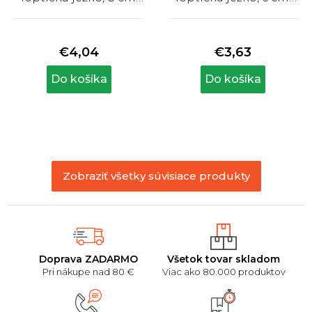
červená
žltá
Priemerné
Priemerné
hodnotenie
hodnotenie
produktu
produktu
€4,04
€3,63
je
je
5,0
5,0
Do košíka
Do košíka
z
z
5
5
hviezdičiek.
hviezdičiek.
Zobraziť všetky súvisiace produkty
Doprava ZADARMO
Všetok tovar skladom
Pri nákupe nad 80 €
Viac ako 80.000 produktov