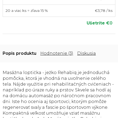
20 a viac ks = zľava 15 %
€3,78
/ ks
Ušetríte
€0
Popis
Hodnotenie (3)
Diskusia
Masážna loptička - ježko Rehabiq je jednoduchá
pomôcka, ktorá je vhodná na uvoľnenie celého
tela. Nájde využitie pri rehabilitačných cvičeniach -
napríklad po úraze ruky a prstov. Skvele sa hodí aj
na domácu automasáž po náročnom pracovnom
dni. Iste ho ocenia aj športovci, ktorým pomôže
regenerovať svaly a fascie po športovom výkone.
Kompaktná veľkosť umožňuje vziať masážnu