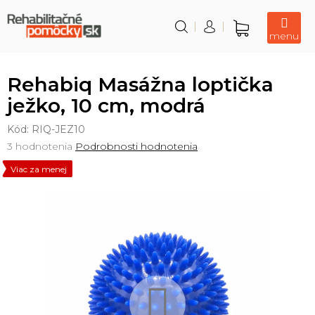
Prejsť
na
obsah
Nákupný
košík
Rehabiq Masážna loptička
ježko, 10 cm, modrá
Kód:
RIQ-JEZ10
Priemerné
3 hodnotenia
Podrobnosti hodnotenia
hodnotenie
Viac za menej
produktu
je
5,0
z
5
hviezdičiek.