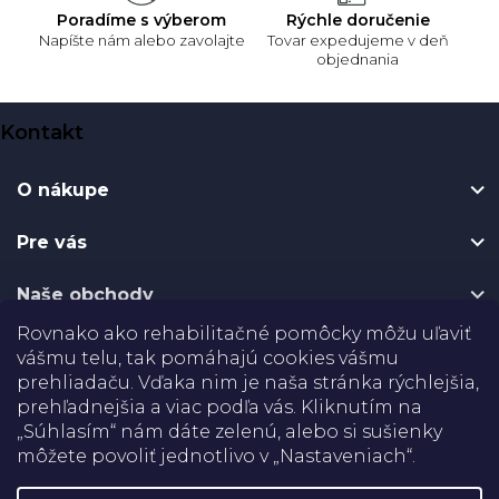
Poradíme s výberom
Rýchle doručenie
Napíšte nám alebo zavolajte
Tovar expedujeme v deň
objednania
Z
Kontakt
á
p
O nákupe
ä
t
Pre vás
i
e
Naše obchody
Rovnako ako rehabilitačné pomôcky môžu uľaviť
Certifikáty
vášmu telu, tak pomáhajú cookies vášmu
prehliadaču. Vďaka nim je naša stránka rýchlejšia,
Doprava
prehľadnejšia a viac podľa vás. Kliknutím na
„Súhlasím“ nám dáte zelenú, alebo si sušienky
môžete povoliť jednotlivo v „Nastaveniach“.
Platba