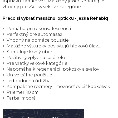
loptičku kamkoľvek. Masážny ježko Rehabiq je
vhodný pre všetky vekové kategórie.
Prečo si vybrať masážnu loptičku - ježka Rehabiq
Pomáha pri rekonvalescencii
Perfektný pre automasáž
Vhodný na domáce použitie
Masážne výstupky poskytujú hĺbkovú úľavu
Stimuluje krvný obeh
Pozitívny vplyv na celé telo
Pre všetky vekové kategórie
Napomáha k regenerácii pokožky a svalov
Univerzálne použitie
Jednoduchá údržba
Kompaktné rozmery - možnosť cvičiť kdekoľvek
Priemer: 10 cm
Farba: modrá