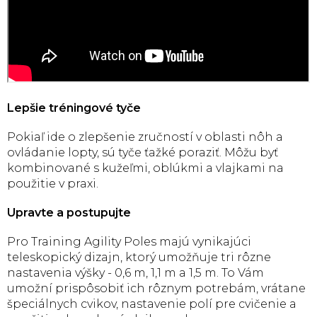
Lepšie tréningové tyče
Pokiaľ ide o zlepšenie zručností v oblasti nôh a
ovládanie lopty, sú tyče ťažké poraziť. Môžu byť
kombinované s kužeľmi, oblúkmi a vlajkami na
použitie v praxi.
Upravte a postupujte
Pro Training Agility Poles majú vynikajúci
teleskopický dizajn, ktorý umožňuje tri rôzne
nastavenia výšky - 0,6 m, 1,1 m a 1,5 m. To Vám
umožní prispôsobiť ich rôznym potrebám, vrátane
špeciálnych cvikov, nastavenie polí pre cvičenie a