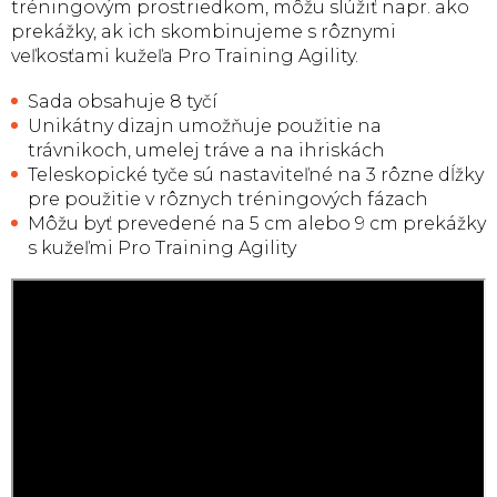
tréningovým prostriedkom, môžu slúžiť napr. ako
prekážky, ak ich skombinujeme s rôznymi
veľkosťami kužeľa Pro Training Agility.
Sada obsahuje 8 tyčí
Unikátny dizajn umožňuje použitie na
trávnikoch, umelej tráve a na ihriskách
Teleskopické tyče sú nastaviteľné na 3 rôzne dĺžky
pre použitie v rôznych tréningových fázach
Môžu byť prevedené na 5 cm alebo 9 cm prekážky
s kužeľmi Pro Training Agility