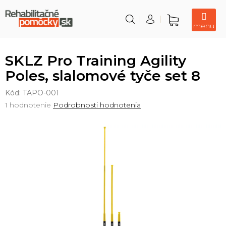
Prejsť
na
obsah
Nákupný
košík
SKLZ Pro Training Agility
Poles, slalomové tyče set 8
Kód:
TAPO-001
Priemerné
1 hodnotenie
Podrobnosti hodnotenia
hodnotenie
produktu
je
5,0
z
5
hviezdičiek.