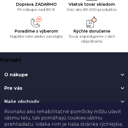
Doprava ZADARMO
Všetok tovar skladom
Pri nákupe nad 80 €
Viac ako 80.000 produktov
Poradíme s výberom
Rýchle doručenie
Napíšte nám alebo zavolajte
Tovar expedujeme v deň
objednania
Z
Kontakt
á
p
O nákupe
ä
t
Pre vás
i
e
Naše obchody
Rovnako ako rehabilitačné pomôcky môžu uľaviť
Certifikáty
vášmu telu, tak pomáhajú cookies vášmu
prehliadaču. Vďaka nim je naša stránka rýchlejšia,