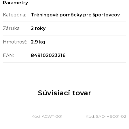
Kategória
:
Tréningové pomôcky pre športovcov
Záruka
:
2 roky
Hmotnosť
:
2.9 kg
EAN
:
849102023216
Súvisiaci tovar
Kód:
ACWT-001
Kód:
SAQ-HSC01-02