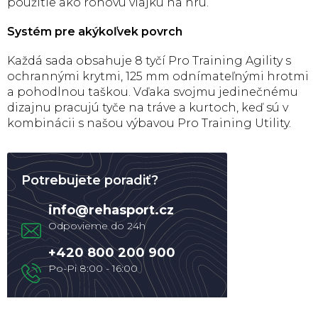
použitie ako rohovú vlajku na hru.
Systém pre akýkoľvek povrch
Každá sada obsahuje 8 tyčí Pro Training Agility s
ochrannými krytmi, 125 mm odnímateľnými hrotmi
a pohodlnou taškou. Vďaka svojmu jedinečnému
dizajnu pracujú tyče na tráve a kurtoch, keď sú v
kombinácii s našou výbavou Pro Training Utility.
Potrebujete poradiť?
info
@
rehasport.cz
+420 800 200 900