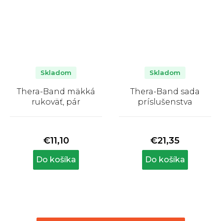
Skladom
Skladom
Thera-Band mäkká
Thera-Band sada
rukoväť, pár
príslušenstva
Priemerné
Priemerné
hodnotenie
hodnotenie
produktu
produktu
€11,10
€21,35
je
je
5,0
4,0
Do košíka
Do košíka
z
z
5
5
hviezdičiek.
hviezdičiek.