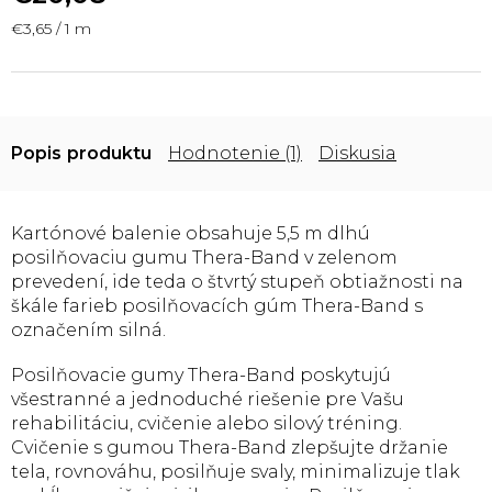
Jednotková
€3,65 / 1 m
cena:
Popis
Hodnotenie (1)
Diskusia
Kartónové balenie obsahuje 5,5 m dlhú
posilňovaciu gumu Thera-Band v zelenom
prevedení, ide teda o štvrtý stupeň obtiažnosti na
škále farieb posilňovacích gúm Thera-Band s
označením silná.
Posilňovacie gumy Thera-Band poskytujú
všestranné a jednoduché riešenie pre Vašu
rehabilitáciu, cvičenie alebo silový tréning.
Cvičenie s gumou Thera-Band zlepšujte držanie
tela, rovnováhu, posilňuje svaly, minimalizuje tlak