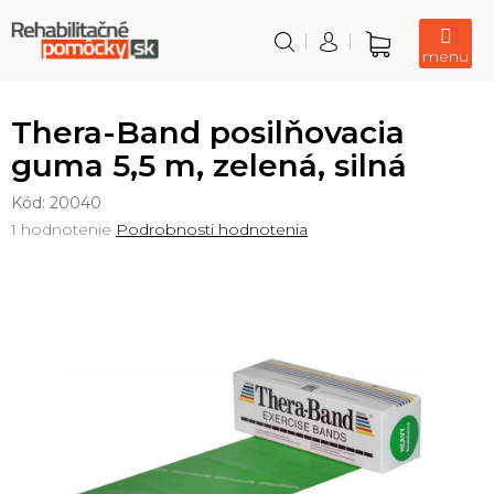
Prejsť
na
obsah
Nákupný
košík
Thera-Band posilňovacia
guma 5,5 m, zelená, silná
Kód:
20040
Priemerné
1 hodnotenie
Podrobnosti hodnotenia
hodnotenie
produktu
je
5,0
z
5
hviezdičiek.