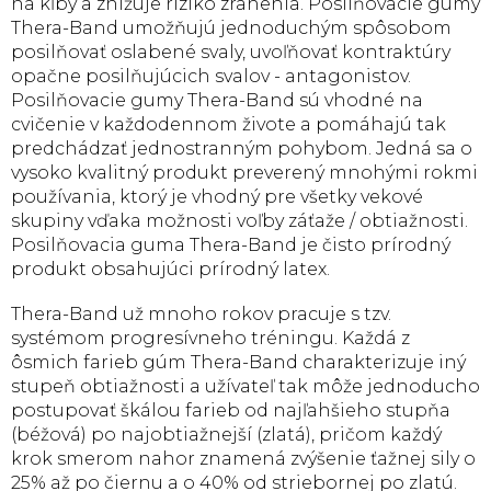
na kĺby a znižuje riziko zranenia. Posilňovacie gumy
Thera-Band umožňujú jednoduchým spôsobom
posilňovať oslabené svaly, uvoľňovať kontraktúry
opačne posilňujúcich svalov - antagonistov.
Posilňovacie gumy Thera-Band sú vhodné na
cvičenie v každodennom živote a pomáhajú tak
predchádzať jednostranným pohybom. Jedná sa o
vysoko kvalitný produkt preverený mnohými rokmi
používania, ktorý je vhodný pre všetky vekové
skupiny vďaka možnosti voľby záťaže / obtiažnosti.
Posilňovacia guma Thera-Band je čisto prírodný
produkt obsahujúci prírodný latex.
Thera-Band už mnoho rokov pracuje s tzv.
systémom progresívneho tréningu. Každá z
ôsmich farieb gúm Thera-Band charakterizuje iný
stupeň obtiažnosti a užívateľ tak môže jednoducho
postupovať škálou farieb od najľahšieho stupňa
(béžová) po najobtiažnejší (zlatá), pričom každý
krok smerom nahor znamená zvýšenie ťažnej sily o
25% až po čiernu a o 40% od striebornej po zlatú.