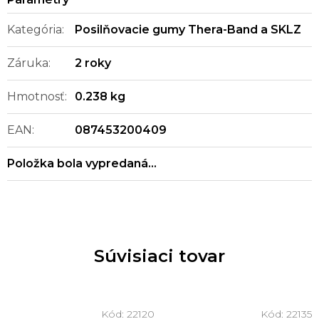
Kategória
:
Posilňovacie gumy Thera-Band a SKLZ
Záruka
:
2 roky
Hmotnosť
:
0.238 kg
EAN
:
087453200409
Položka bola vypredaná…
Súvisiaci tovar
Kód:
22120
Kód:
22135