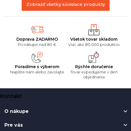
Zobraziť všetky súvisiace produkty
Doprava ZADARMO
Všetok tovar skladom
Pri nákupe nad 80 €
Viac ako 80.000 produktov
Poradíme s výberom
Rýchle doručenie
Napíšte nám alebo zavolajte
Tovar expedujeme v deň
objednania
Z
Kontakt
á
p
O nákupe
ä
t
Pre vás
i