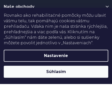
e
Naše obchody
Rovnako ako rehabilitačné pomôcky môžu uľaviť
Certifikáty
vášmu telu, tak pomáhajú cookies vášmu
prehliadaču. Vďaka nim je naša stránka rýchlejšia,
Doprava
prehľadnejšia a viac podľa vás. Kliknutím na
„Súhlasím“ nám dáte zelenú, alebo si sušienky
môžete povoliť jednotlivo v „Nastaveniach“.
Platba
Nastavenie
Shoptet
Copyright 2026
Rehabilitačné pomôcky
. Všetky práva
Súhlasím
vyhradené.
Upraviť nastavenie cookies