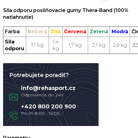
Sila odporu posilňovacie gumy Thera-Band (100%
natiahnutie)
Farba
Béžová
Žltá
Červená
Zelená
Modrá
Či
Sila
1,4
1,1 kg
1,7 kg
2,1 kg
2,6 kg
3,
odporu
kg
Potrebujete poradiť?
info
@
rehasport.cz
+420 800 200 900