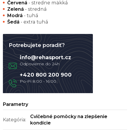
Červená
- stredne mäkká
Zelená
- stredná
Modrá
- tuhá
Šedá
- extra tuhá
Potrebujete poradiť?
info
@
rehasport.cz
+420 800 200 900
Cvičebné pomôcky na zlepšenie
Kategória
:
kondície