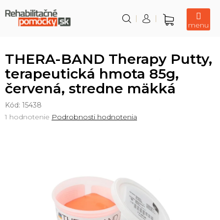
Prejsť
na
obsah
Nákupný
košík
THERA-BAND Therapy Putty,
terapeutická hmota 85g,
červená, stredne mäkká
Kód:
15438
Priemerné
1 hodnotenie
Podrobnosti hodnotenia
hodnotenie
produktu
je
5,0
z
5
hviezdičiek.