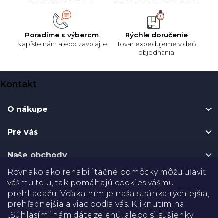
Poradíme s výberom
Rýchle doručenie
Napíšte nám alebo zavolajte
Tovar expedujeme v deň
objednania
Z
Kontakt
á
p
O nákupe
ä
t
Pre vás
i
e
Naše obchody
Rovnako ako rehabilitačné pomôcky môžu uľaviť
Certifikáty
vášmu telu, tak pomáhajú cookies vášmu
prehliadaču. Vďaka nim je naša stránka rýchlejšia,
Doprava
prehľadnejšia a viac podľa vás. Kliknutím na
„Súhlasím“ nám dáte zelenú, alebo si sušienky