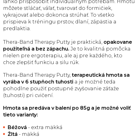
ľahko prispôsobiť individuálnym potrebám. Hmotu
môžete stláčať, váľať, tvarovať do formičiek,
vykrajovať alebo dokonca strúhať. To všetko
prispieva k tréningu prstov, dlaní, zápästia a
predlaktia.
Thera-Band Therapy Putty je praktická,
opakovane
použiteľná a bez zápachu.
Je to kvalitná pomôcka
nielen pre ergoterapiu, ale aj pre každého, kto
chce zlepšiť funkciu a silu rúk.
Thera-Band Therapy Putty,
terapeutická hmota sa
vyrába v 6 stupňoch tuhosti
a je možné teda
pohodlne použiť postupné zvyšovanie záťaže
(tuhosti) pri cvičení.
Hmota sa predáva v balení po 85g a je možné voliť
tieto varianty:
Béžová
- extra mäkká
Žltá
- mäkká