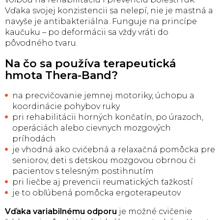
Vďaka svojej konzistencii sa nelepí, nie je mastná a
navyše je antibakteriálna. Funguje na princípe
kaučuku – po deformácii sa vždy vráti do
pôvodného tvaru.
Na čo sa používa terapeutická
hmota Thera-Band?
na precvičovanie jemnej motoriky, úchopu a
koordinácie pohybov ruky
pri rehabilitácii horných končatín, po úrazoch,
operáciách alebo cievnych mozgových
príhodách
je vhodná ako cvičebná a relaxačná pomôcka pre
seniorov, deti s detskou mozgovou obrnou či
pacientov s telesným postihnutím
pri liečbe aj prevencii reumatických ťažkostí
je to obľúbená pomôcka ergoterapeutov
Vďaka variabilnému odporu
je možné cvičenie