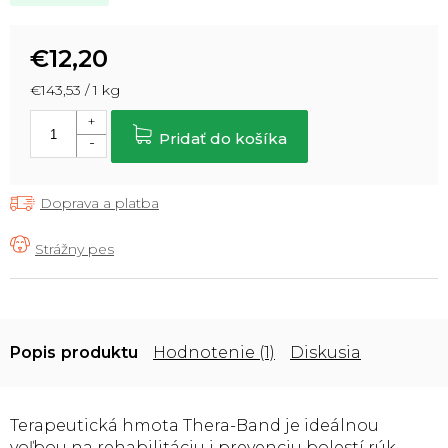
€12,20
Jednotková
€143,53 / 1 kg
cena:
Pridať do košíka
Doprava a platba
Popis
Hodnotenie (1)
Diskusia
Terapeutická hmota Thera-Band je ideálnou
voľbou na rehabilitáciu i prevenciu bolestí rúk.