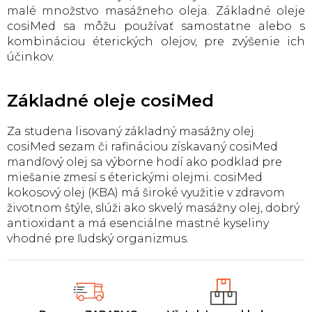
p
malé množstvo masážneho oleja. Základné oleje
r
cosiMed sa môžu používať samostatne alebo s
v
kombináciou éterických olejov, pre zvýšenie ich
k
účinkov.
y
v
ý
Základné oleje cosiMed
p
i
s
Za studena lisovaný základný masážny olej
u
cosiMed sezam či rafináciou získavaný cosiMed
mandľový olej sa výborne hodí ako podklad pre
miešanie zmesí s éterickými olejmi. cosiMed
kokosový olej (KBA) má široké využitie v zdravom
životnom štýle, slúži ako skvelý masážny olej, dobrý
antioxidant a má esenciálne mastné kyseliny
vhodné pre ľudský organizmus.