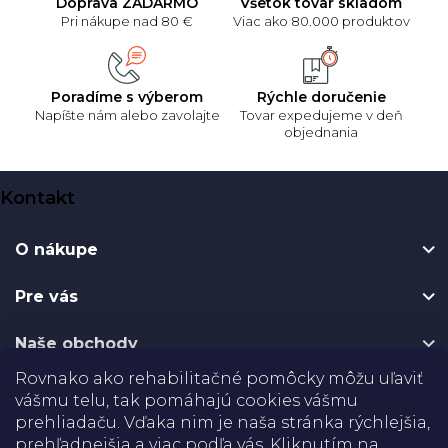
Doprava ZADARMO
Všetok tovar skladom
Pri nákupe nad 80 €
Viac ako 80.000 produktov
Poradíme s výberom
Rýchle doručenie
Napíšte nám alebo zavolajte
Tovar expedujeme v deň
objednania
Z
Kontakt
á
p
O nákupe
ä
t
Pre vás
i
e
Naše obchody
Rovnako ako rehabilitačné pomôcky môžu uľaviť
Certifikáty
vášmu telu, tak pomáhajú cookies vášmu
prehliadaču. Vďaka nim je naša stránka rýchlejšia,
prehľadnejšia a viac podľa vás. Kliknutím na
Doprava