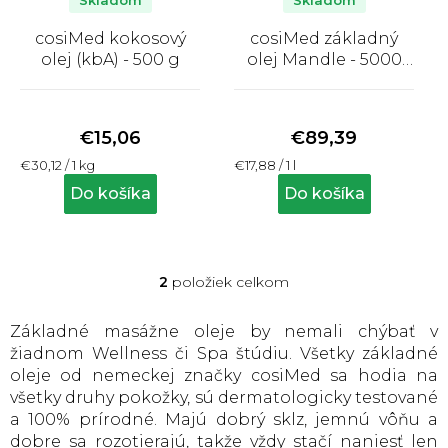
o
Skladom
Skladom
d
cosiMed kokosový
cosiMed základný
u
olej (kbA) - 500 g
olej Mandle - 5000
k
ml
Priemerné
Priemerné
t
hodnotenie
hodnotenie
produktu
produktu
o
€15,06
€89,39
je
je
v
Jednotková
Jednotková
€30,12 / 1 kg
€17,88 / 1 l
5,0
5,0
cena:
cena:
z
z
Do košíka
Do košíka
5
5
hviezdičiek.
hviezdičiek.
2
položiek celkom
O
v
l
Základné masážne oleje by nemali chýbať v
á
žiadnom Wellness či Spa štúdiu. Všetky základné
d
oleje od nemeckej značky cosiMed sa hodia na
a
všetky druhy pokožky, sú dermatologicky testované
c
a 100% prírodné. Majú dobrý sklz, jemnú vôňu a
i
e
dobre sa rozotierajú, takže vždy stačí naniesť len