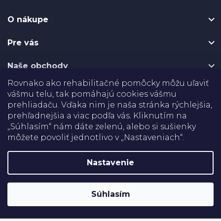
p
O nákupe
ä
t
Pre vás
i
e
Naše obchody
Rovnako ako rehabilitačné pomôcky môžu uľaviť
Certifikáty
vášmu telu, tak pomáhajú cookies vášmu
prehliadaču. Vďaka nim je naša stránka rýchlejšia,
Doprava
prehľadnejšia a viac podľa vás. Kliknutím na
„Súhlasím“ nám dáte zelenú, alebo si sušienky
môžete povoliť jednotlivo v „Nastaveniach“.
Platba
Nastavenie
Shoptet
Copyright 2026
Rehabilitačné pomôcky
. Všetky práva
Súhlasím
vyhradené.
Upraviť nastavenie cookies