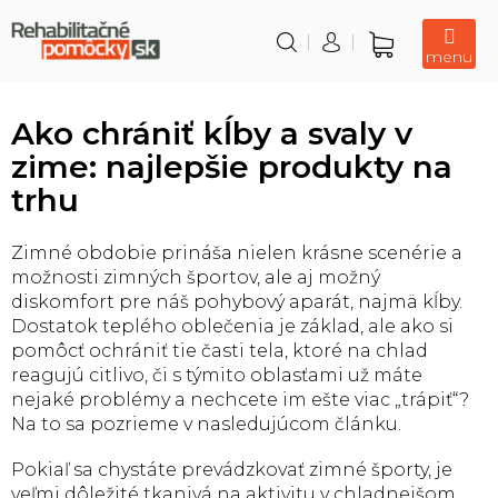
Prejsť
na
obsah
Nákupný
košík
Ako chrániť kĺby a svaly v
zime: najlepšie produkty na
trhu
Zimné obdobie prináša nielen krásne scenérie a
možnosti zimných športov, ale aj možný
diskomfort pre náš pohybový aparát, najmä kĺby.
Dostatok teplého oblečenia je základ, ale ako si
pomôcť ochrániť tie časti tela, ktoré na chlad
reagujú citlivo, či s týmito oblasťami už máte
nejaké problémy a nechcete im ešte viac „trápiť“?
Na to sa pozrieme v nasledujúcom článku.
Pokiaľ sa chystáte prevádzkovať zimné športy, je
veľmi dôležité tkanivá na aktivitu v chladnejšom