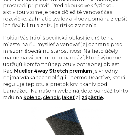
prostredí pripraviť. Pred akoukoľvek fyzickou
aktivitou v zime je teda dôležité venovať čas
rozcvičke. Zahriatie svalov a kĺbov pomáha zlepšiť
ich flexibilitu a znižuje riziko zranenia.
Pokiaľ Vás trápi špecifická oblasť je určite na
mieste na ňu myslieť a venovať jej ochrane pred
mrazom špeciálnu starostlivosť. Na tieto účely
máme na výber mnoho bandáží, ktoré výborne
udržujú komfortnú teplotu v potrebnej oblasti.
Rad
Mueller 4way Stretch premium
je vhodný
najmä vďaka technológii Thermo Reactive, ktorá
reguluje teplotu a prietok krvi tkanív pod
bandážou. Na našom webe nájdete bandáž tohto
radu na
koleno
,
členok
,
lakeť
aj
zápästie
.