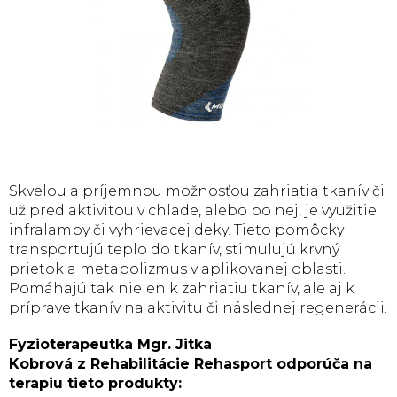
Skvelou a príjemnou možnosťou zahriatia tkanív či
už pred aktivitou v chlade, alebo po nej, je využitie
infralampy či vyhrievacej deky. Tieto pomôcky
transportujú teplo do tkanív, stimulujú krvný
prietok a metabolizmus v aplikovanej oblasti.
Pomáhajú tak nielen k zahriatiu tkanív, ale aj k
príprave tkanív na aktivitu či následnej regenerácii.
Fyzioterapeutka
Mgr. Jitka
Kobrová
z
Rehabilitácie Rehasport
odporúča na
terapiu tieto produkty: