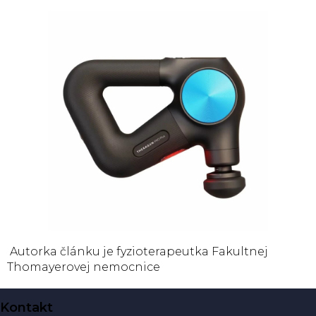
Autorka článku je fyzioterapeutka Fakultnej
Thomayerovej nemocnice
Z
Kontakt
á