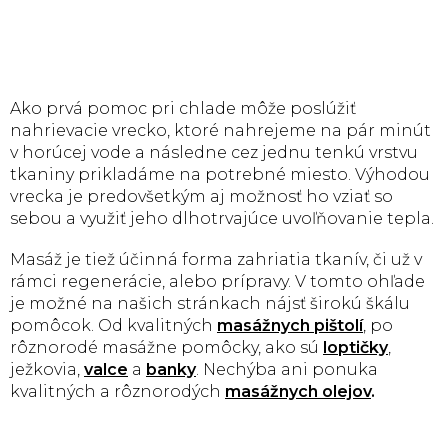
Ako prvá pomoc pri chlade môže poslúžiť
nahrievacie vrecko, ktoré nahrejeme na pár minút
v horúcej vode a následne cez jednu tenkú vrstvu
tkaniny prikladáme na potrebné miesto. Výhodou
vrecka je predovšetkým aj možnosť ho vziať so
sebou a využiť jeho dlhotrvajúce uvoľňovanie tepla.
Masáž je tiež účinná forma zahriatia tkanív, či už v
rámci regenerácie, alebo prípravy. V tomto ohľade
je možné na našich stránkach nájsť širokú škálu
pomôcok. Od kvalitných
masážnych pištolí
, po
rôznorodé masážne pomôcky, ako sú
loptičky
,
ježkovia,
valce
a
banky
. Nechýba ani ponuka
kvalitných a rôznorodých
masážnych olejov
.