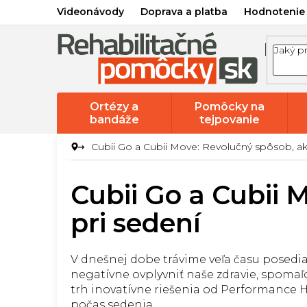
Prejsť
Videonávody
Doprava a platba
Hodnotenie
na
obsah
Ortézy a
Pomôcky na
bandáže
tejpovanie
Cubii Go a Cubii Move: Revolučný spôsob, ako
Cubii Go a Cubii 
pri sedení
V dnešnej dobe trávime veľa času posediačk
negatívne ovplyvniť naše zdravie, spomaľ
trh inovatívne riešenia od Performance 
počas sedenia.