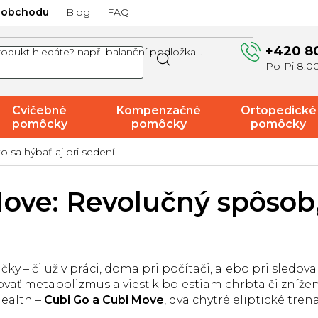
 obchodu
Blog
FAQ
+420 8
Cvičebné
Kompenzačné
Ortopedické
pomôcky
pomôcky
pomôcky
 sa hýbať aj pri sedení
Akcie a
výpredaj
Move: Revolučný spôsob,
y – či už v práci, doma pri počítači, alebo pri sledov
ovať metabolizmus a viesť k bolestiam chrbta či zníže
Health –
Cubi Go a Cubi Move
, dva chytré eliptické tre