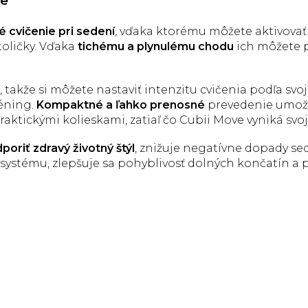
ve
 cvičenie pri sedení
, vďaka ktorému môžete aktivovať 
toličky. Vďaka
tichému a plynulému chodu
ich môžete p
, takže si môžete nastaviť intenzitu cvičenia podľa svoj
réning.
Kompaktné a ľahko prenosné
prevedenie umožň
raktickými kolieskami, zatiaľ čo Cubii Move vyniká sv
poriť zdravý životný štýl
, znižuje negatívne dopady se
ystému, zlepšuje sa pohyblivosť dolných končatín a pr