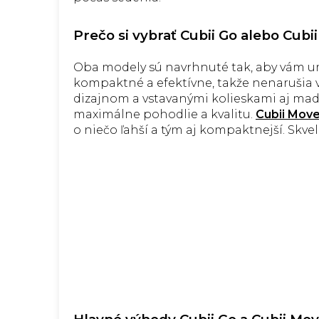
Prečo si vybrať Cubii Go alebo Cubi
Oba modely sú navrhnuté tak, aby vám umož
kompaktné a efektívne, takže nenarušia 
dizajnom a vstavanými kolieskami aj madl
maximálne pohodlie a kvalitu.
Cubii Mov
o niečo ľahší a tým aj kompaktnejší. Skv