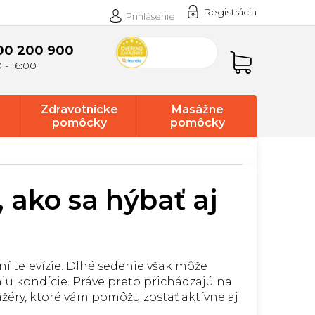
Registrácia
Prihlásenie
00 200 900
Nákupný
košík
Zdravotnícke
Masážne
pomôcky
pomôcky
 ako sa hýbať aj
aní televízie. Dlhé sedenie však môže
niu kondície. Práve preto prichádzajú na
nažéry, ktoré vám pomôžu zostať aktívne aj