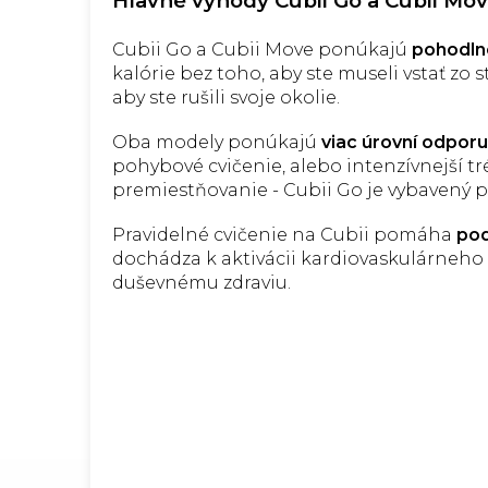
Hlavné výhody Cubii Go a Cubii Mo
Cubii Go a Cubii Move ponúkajú
pohodlné
kalórie bez toho, aby ste museli vstať zo s
aby ste rušili svoje okolie.
Oba modely ponúkajú
viac úrovní odporu
pohybové cvičenie, alebo intenzívnejší t
premiestňovanie - Cubii Go je vybavený p
Pravidelné cvičenie na Cubii pomáha
pod
dochádza k aktivácii kardiovaskulárneho s
duševnému zdraviu.