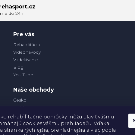
rehasport.cz
Pre vás
Rehabilitácia
Videonávody
Vzdelávanie
Blog
You Tube
Naše obchody
Česko
Poľsko
ko rehabilitačné pomôcky môžu uľaviť vášmu
 pomáhajú cookies vášmu prehliadaču. Vďaka
a stránka rýchlejšia, prehľadnejšia a viac podľa
Platba