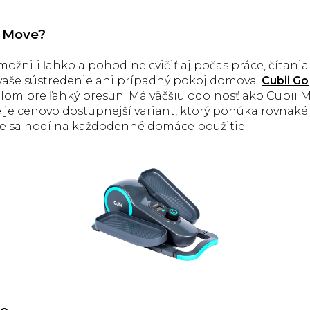
i Move?
nili ľahko a pohodlne cvičiť aj počas práce, čítania a
vaše sústredenie ani prípadný pokoj domova.
Cubii Go
om pre ľahký presun. Má väčšiu odolnosť ako Cubii Mov
e
je cenovo dostupnejší variant, ktorý ponúka rovnaké 
ele sa hodí na každodenné domáce použitie.