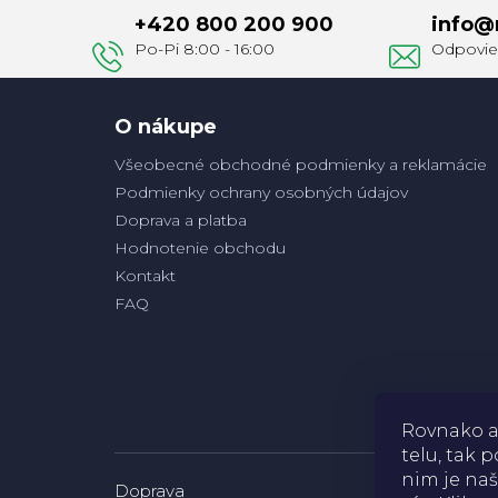
+420 800 200 900
info
@
ä
t
i
e
O nákupe
Všeobecné obchodné podmienky a reklamácie
Podmienky ochrany osobných údajov
Doprava a platba
Hodnotenie obchodu
Kontakt
FAQ
Rovnako a
telu, tak
nim je naš
Doprava