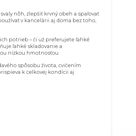
svaly nôh, zlepšiť krvný obeh a spaľovať
oužívať v kancelárii aj doma bez toho,
ich potrieb – či už preferujete ľahké
uje ľahké skladovanie a
ojou nízkou hmotnosťou.
davého spôsobu života, cvičením
ispieva k celkovej kondícii aj