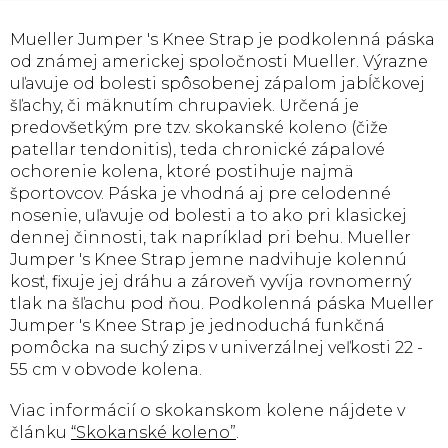
Mueller Jumper 's Knee Strap je podkolenná páska
od známej americkej spoločnosti Mueller. Výrazne
uľavuje od bolesti spôsobenej zápalom jabĺčkovej
šľachy, či mäknutím chrupaviek. Určená je
predovšetkým pre tzv. skokanské koleno (čiže
patellar tendonitis), teda chronické zápalové
ochorenie kolena, ktoré postihuje najmä
športovcov. Páska je vhodná aj pre celodenné
nosenie, uľavuje od bolesti a to ako pri klasickej
dennej činnosti, tak napríklad pri behu. Mueller
Jumper 's Knee Strap jemne nadvihuje kolennú
kosť, fixuje jej dráhu a zároveň vyvíja rovnomerný
tlak na šľachu pod ňou. Podkolenná páska Mueller
Jumper 's Knee Strap je jednoduchá funkčná
pomôcka na suchý zips v univerzálnej veľkosti 22 -
55 cm v obvode kolena.
Viac informácií o skokanskom kolene nájdete v
článku
“Skokanské koleno”
.