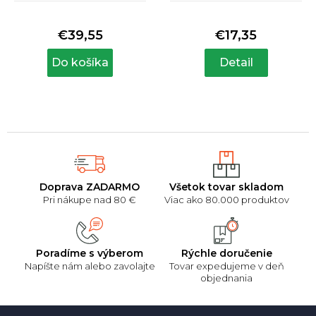
Priemerné
Priemerné
modrá
hodnotenie
hodnotenie
produktu
produktu
€39,55
€17,35
je
je
5,0
5,0
Do košíka
Detail
z
z
5
5
hviezdičiek.
hviezdičiek.
Doprava ZADARMO
Všetok tovar skladom
Pri nákupe nad 80 €
Viac ako 80.000 produktov
Poradíme s výberom
Rýchle doručenie
Napíšte nám alebo zavolajte
Tovar expedujeme v deň
objednania
Z