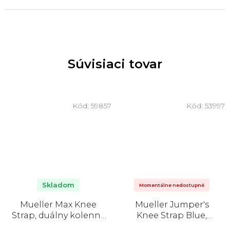
Súvisiaci tovar
Kód:
59857
Kód:
53997
Skladom
Momentálne nedostupné
Mueller Max Knee
Mueller Jumper's
Strap, duálny kolenný
Knee Strap Blue,
pás
podkolenná páska