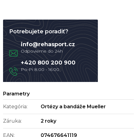
Potrebujete poradiť?
info
@
rehasport.cz
+420 800 200 900
Kategória
:
Ortézy a bandáže Mueller
Záruka
:
2 roky
EAN
:
074676641119