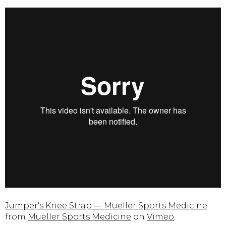
Jumper's Knee Strap — Mueller Sports Medicine
from
Mueller Sports Medicine
on
Vimeo
.