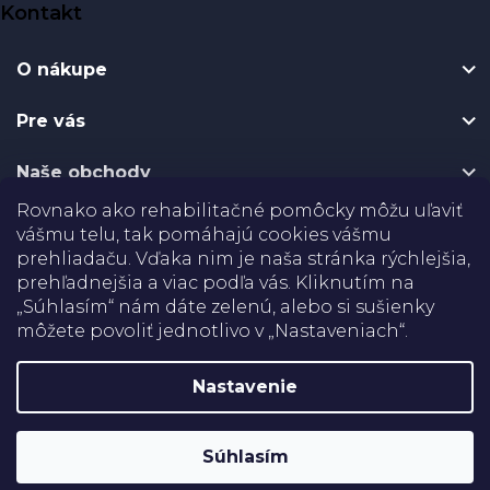
Kontakt
á
p
O nákupe
ä
t
Pre vás
i
e
Naše obchody
Rovnako ako rehabilitačné pomôcky môžu uľaviť
Certifikáty
vášmu telu, tak pomáhajú cookies vášmu
prehliadaču. Vďaka nim je naša stránka rýchlejšia,
Doprava
prehľadnejšia a viac podľa vás. Kliknutím na
„Súhlasím“ nám dáte zelenú, alebo si sušienky
môžete povoliť jednotlivo v „Nastaveniach“.
Platba
Nastavenie
Shoptet
Copyright 2026
Rehabilitačné pomôcky
. Všetky práva
Súhlasím
vyhradené.
Upraviť nastavenie cookies