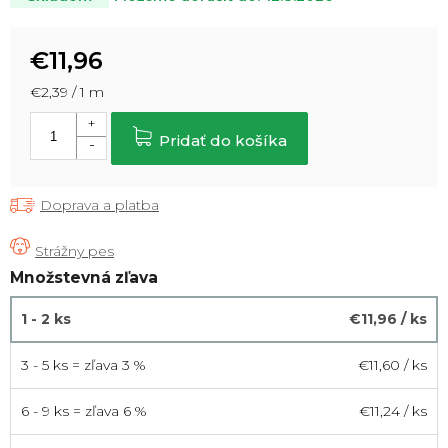
€11,96
Jednotková
€2,39 / 1 m
cena:
Pridať do košíka
Doprava a platba
Množstevná zľava
1 - 2 ks
€11,96
/ ks
3 - 5 ks = zľava 3 %
€11,60
/ ks
6 - 9 ks = zľava 6 %
€11,24
/ ks