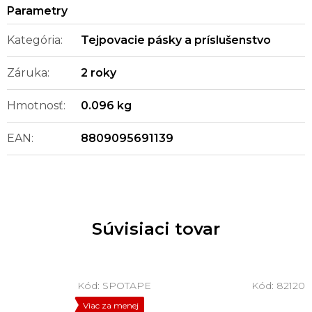
Kategória
:
Tejpovacie pásky a príslušenstvo
Záruka
:
2 roky
Hmotnosť
:
0.096 kg
EAN
:
8809095691139
Súvisiaci tovar
Kód:
SPOTAPE
Kód:
82120
Viac za menej