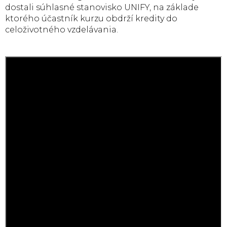
dostali súhlasné stanovisko UNIFY, na základe
ktorého účastník kurzu obdrží kredity do
celoživotného vzdelávania.