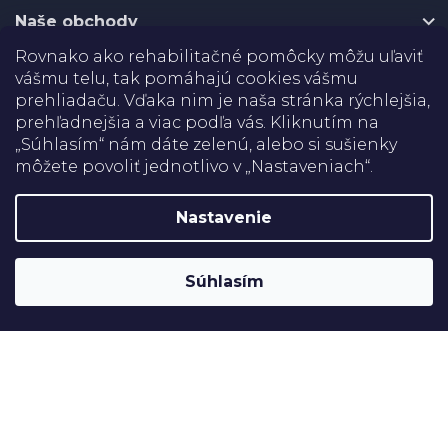
e
Naše obchody
Rovnako ako rehabilitačné pomôcky môžu uľaviť
Certifikáty
vášmu telu, tak pomáhajú cookies vášmu
prehliadaču. Vďaka nim je naša stránka rýchlejšia,
prehľadnejšia a viac podľa vás. Kliknutím na
Doprava
„Súhlasím“ nám dáte zelenú, alebo si sušienky
môžete povoliť jednotlivo v „Nastaveniach“.
Platba
Nastavenie
Shoptet
Copyright 2026
Rehabilitačné pomôcky
. Všetky práva
Súhlasím
vyhradené.
Upraviť nastavenie cookies