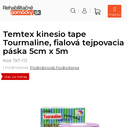
Prejsť
na
obsah
Nákupný
košík
Temtex kinesio tape
Tourmaline, fialová tejpovacia
páska 5cm x 5m
Kód:
TKT-113
Priemerné
1 hodnotenie
Podrobnosti hodnotenia
hodnotenie
Viac za menej
produktu
je
5,0
z
5
hviezdičiek.