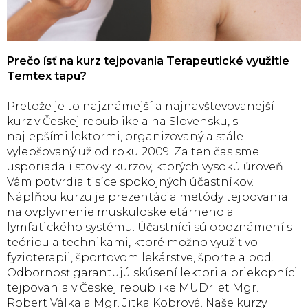
Prečo ísť na kurz tejpovania Terapeutické využitie
Temtex tapu?
Pretože je to najznámejší a najnavštevovanejší
kurz v Českej republike a na Slovensku, s
najlepšími lektormi, organizovaný a stále
vylepšovaný už od roku 2009. Za ten čas sme
usporiadali stovky kurzov, ktorých vysokú úroveň
Vám potvrdia tisíce spokojných účastníkov.
Náplňou kurzu je prezentácia metódy tejpovania
na ovplyvnenie muskuloskeletárneho a
lymfatického systému. Účastníci sú oboznámení s
teóriou a technikami, ktoré možno využiť vo
fyzioterapii, športovom lekárstve, športe a pod.
Odbornosť garantujú skúsení lektori a priekopníci
tejpovania v Českej republike MUDr. et Mgr.
Robert Válka a Mgr. Jitka Kobrová. Naše kurzy