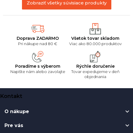
Zobraziť všetky súvisiace produkty
Doprava ZADARMO
Všetok tovar skladom
Pri nákupe nad 80 €
Viac ako 80.000 produktov
Poradíme s výberom
Rýchle doručenie
Napíšte nám alebo zavolajte
Tovar expedujeme v deň
objednania
Z
Kontakt
á
p
O nákupe
ä
t
Pre vás
i