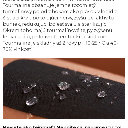
Tourmaline obsahuje jemne rozomletý
turmalinový polodrahokam ako prášok v lepidle,
čistiaci krv, upokojujúci nervy, zvyšujúci aktivitu
buniek, redukujúci bolesť svalu a sterilizující.
Okrem toho majú tourmalínové tejpy zvýšenú
lepiacu silu, priľnavosť. Temtex kinesio tape
Tourmaline je skladný až 2 roky pri 10-25 ° C a 40-
70% vlhkosti.
Neviete ako tejpovať? Nebojte sa, naučíme vás to!