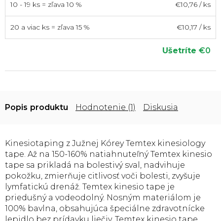
10 - 19 ks = zľava 10 %
€10,76
/ ks
20 a viac ks = zľava 15 %
€10,17
/ ks
Ušetríte
€0
Popis
Hodnotenie (1)
Diskusia
Kinesiotaping z Južnej Kórey Temtex kinesiology
tape. Až na 150-160% natiahnuteľný Temtex kinesio
tape sa prikladá na bolestivý sval, nadvihuje
pokožku, zmierňuje citlivosť voči bolesti, zvyšuje
lymfatickú drenáž. Temtex kinesio tape je
priedušný a vodeodolný. Nosným materiálom je
100% bavlna, obsahujúca špeciálne zdravotnícke
lepidlo bez prídavku liečiv. Temtex kinesio tape