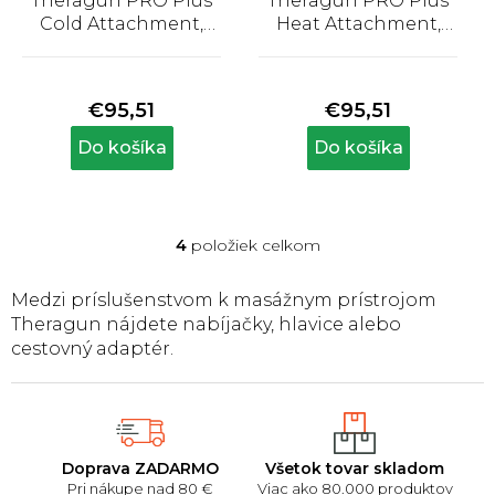
Theragun PRO Plus
Theragun PRO Plus
Cold Attachment,
Heat Attachment,
chladiaci nástavec
hrejivý nástavec
Priemerné
Priemerné
hodnotenie
hodnotenie
produktu
produktu
€95,51
€95,51
je
je
5,0
5,0
Do košíka
Do košíka
z
z
5
5
hviezdičiek.
hviezdičiek.
4
položiek celkom
O
v
l
Medzi príslušenstvom k masážnym prístrojom
á
Theragun nájdete nabíjačky, hlavice alebo
d
cestovný adaptér.
a
c
i
e
p
r
Doprava ZADARMO
Všetok tovar skladom
v
Pri nákupe nad 80 €
Viac ako 80.000 produktov