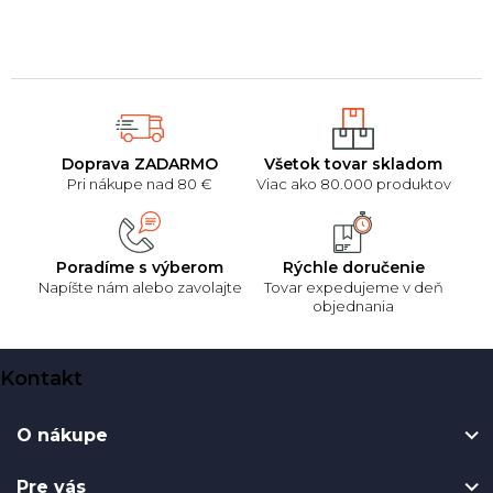
5
hviezdičiek.
Doprava ZADARMO
Všetok tovar skladom
Pri nákupe nad 80 €
Viac ako 80.000 produktov
Poradíme s výberom
Rýchle doručenie
Napíšte nám alebo zavolajte
Tovar expedujeme v deň
objednania
Z
Kontakt
á
p
O nákupe
ä
t
Pre vás