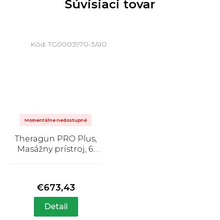
Súvisiaci tovar
Kód:
TG0003970-3A10
Momentálne nedostupné
Theragun PRO Plus,
Masážny prístroj, 6.
generácia
Priemerné
hodnotenie
produktu
€673,43
je
5,0
Detail
z