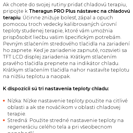
Ak chcete do svojej rutiny pridať chladovú terapiu,
pripojte k
Theragun PRO Plus nástavec na chladovú
terapiu
. Účinne znižuje bolesť, zápal a opuch
pomocou troch vedecky kalibrovaných úrovní
teploty studenej terapie, ktoré vám umožnia
prispôsobiť liečbu vašim špecifickým potrebám.
Pevným stlačením stredového tlačidla na zariadení
ho zapnete. Keď je zariadenie zapnuté, rozsvieti sa
TFT LCD displej zariadenia. Krátkym stlačením
pravého tlačidla prepnete na indikátor chladu.
Krátkym stlačením tlačidla nahor nastavíte teplotu
na nižšiu teplotu a naopak.
K dispozícii sú tri nastavenia teploty chladu:
Nízka: Nízke nastavenie teploty použite na citlivé
oblasti a ak ste nováčikom v oblasti chladovej
terapie.
Stredná: Použite stredné nastavenie teploty na
regeneráciu celého tela a pri všeobecnom