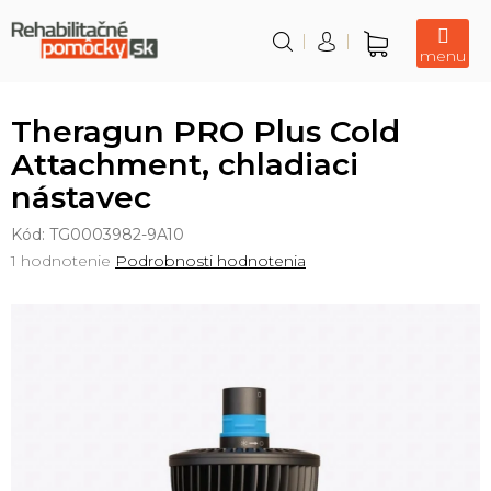
Prejsť
na
obsah
Nákupný
košík
Theragun PRO Plus Cold
Attachment, chladiaci
nástavec
Kód:
TG0003982-9A10
Priemerné
1 hodnotenie
Podrobnosti hodnotenia
hodnotenie
produktu
je
5,0
z
5
hviezdičiek.