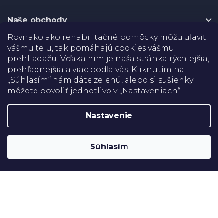
i
e
Naše obchody
Rovnako ako rehabilitačné pomôcky môžu uľaviť
Certifikáty
vášmu telu, tak pomáhajú cookies vášmu
prehliadaču. Vďaka nim je naša stránka rýchlejšia,
Doprava
prehľadnejšia a viac podľa vás. Kliknutím na
„Súhlasím“ nám dáte zelenú, alebo si sušienky
môžete povoliť jednotlivo v „Nastaveniach“.
Platba
Nastavenie
Shoptet
Copyright 2026
Rehabilitačné pomôcky
. Všetky práva
Súhlasím
vyhradené.
Upraviť nastavenie cookies