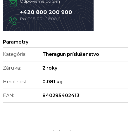
+420 800 200 900
Kategória
:
Theragun príslušenstvo
Záruka
:
2 roky
Hmotnosť
:
0.081 kg
EAN
:
840295402413