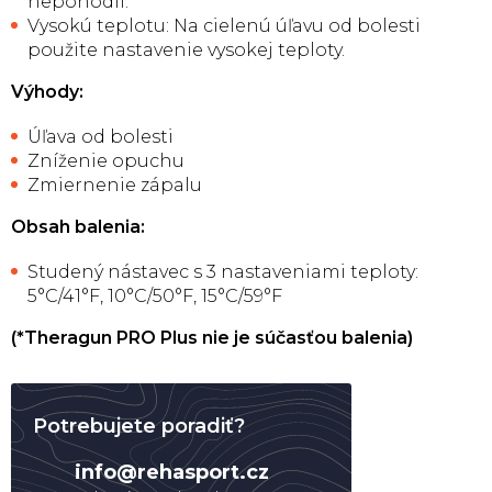
nepohodlí.
Vysokú teplotu: Na cielenú úľavu od bolesti
použite nastavenie vysokej teploty.
Výhody:
Úľava od bolesti
Zníženie opuchu
Zmiernenie zápalu
Obsah balenia:
Studený nástavec s 3 nastaveniami teploty:
5°C/41°F, 10°C/50°F, 15°C/59°F
(*Theragun PRO Plus nie je súčasťou balenia)
Potrebujete poradiť?
info
@
rehasport.cz