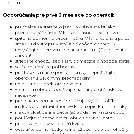
2. dielu.
Odporúčania pre prvé 3 mesiace po operácii:
pravidelne sa starajte o jazvu. Ak si nie ste istí ako,
pozrite sa náš návod "Ako sa správne starať o jazvu"
spite na pevnom a tvrdom lôžku. V ľahu kolená a palce
smerujú do stropu, v stoji a pri chôdzi dopredu -
nevytáčajte operovanú dolnú končatinu (DK) dovnútra
ani von!
striedajte chôdzu, sed a ľah, obmedzte dlhodobé státie
seďte maximálne pol hodiny
pri chôdzi sa riaďte pocitom únavy, nepreťažujte
operovanú DK dlhými prechádzkami
nechoďte po mokrom povrchu
v zimnom období používajte na barly protišmykové
nadstavce
pre prácu v domácnosti používajte vyššiu stoličku
(najlepšie s nastaviteľnou výškou a opierkami pre ruky)
niekoľkokrát denne cvičte (až 5x/ denne, kratšiu dobu)
používajte aj doma pevnú obuv s pevnou pätou
pri obúvaní používajte dlhú lyžicu
odstráňte doma všetky voľne ležiace koberce, rohožky,