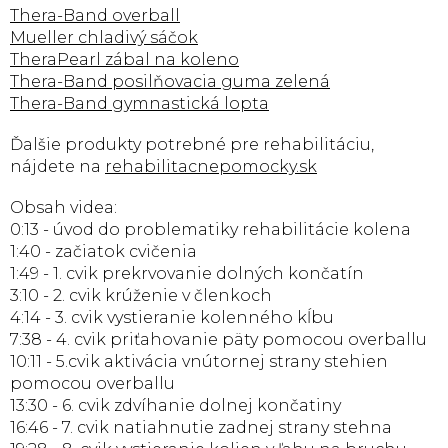
Thera-Band overball
Mueller chladivý sáčok
TheraPearl zábal na koleno
Thera-Band posilňovacia guma zelená
Thera-Band gymnastická lopta
Ďalšie produkty potrebné pre rehabilitáciu,
nájdete na
rehabilitacnepomocky.sk
Obsah videa:
0:13 - úvod do problematiky rehabilitácie kolena
1:40 - začiatok cvičenia
1:49 - 1. cvik prekrvovanie dolných končatín
3:10 - 2. cvik krúženie v členkoch
4:14 - 3. cvik vystieranie kolenného kĺbu
7:38 - 4. cvik priťahovanie päty pomocou overballu
10:11 - 5.cvik aktivácia vnútornej strany stehien
pomocou overballu
13:30 - 6. cvik zdvíhanie dolnej končatiny
16:46 - 7. cvik natiahnutie zadnej strany stehna