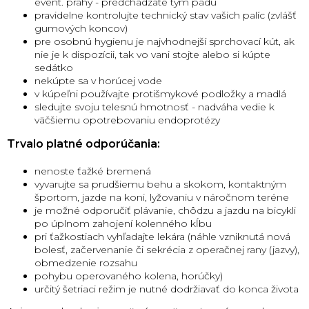
event. prahy - predchádzate tým pádu
pravidelne kontrolujte technický stav vašich palíc (zvlášť
gumových koncov)
pre osobnú hygienu je najvhodnejší sprchovací kút, ak
nie je k dispozícii, tak vo vani stojte alebo si kúpte
sedátko
nekúpte sa v horúcej vode
v kúpeľni používajte protišmykové podložky a madlá
sledujte svoju telesnú hmotnosť - nadváha vedie k
väčšiemu opotrebovaniu endoprotézy
Trvalo platné odporúčania:
nenoste ťažké bremená
vyvarujte sa prudšiemu behu a skokom, kontaktným
športom, jazde na koni, lyžovaniu v náročnom teréne
je možné odporučiť plávanie, chôdzu a jazdu na bicykli
po úplnom zahojení kolenného kĺbu
pri ťažkostiach vyhľadajte lekára (náhle vzniknutá nová
bolesť, začervenanie či sekrécia z operačnej rany (jazvy),
obmedzenie rozsahu
pohybu operovaného kolena, horúčky)
určitý šetriaci režim je nutné dodržiavať do konca života