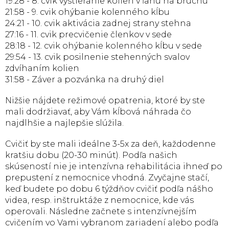
19:28 - 8. cvik vystieranie kolien v ľahu na bruchu
21:58 - 9. cvik ohýbanie kolenného kĺbu
24:21 - 10. cvik aktivácia zadnej strany stehna
27:16 - 11. cvik precvičenie členkov v sede
28:18 - 12. cvik ohýbanie kolenného kĺbu v sede
29:54 - 13. cvik posilnenie stehenných svalov
zdvíhaním kolien
31:58 - Záver a pozvánka na druhý diel
Nižšie nájdete režimové opatrenia, ktoré by ste
mali dodržiavať, aby Vám kĺbová náhrada čo
najdlhšie a najlepšie slúžila.
Cvičiť by ste mali ideálne 3-5x za deň, každodenne
kratšiu dobu (20-30 minút). Podľa našich
skúseností nie je intenzívna rehabilitácia ihneď po
prepustení z nemocnice vhodná. Zvyčajne stačí,
keď budete po dobu 6 týždňov cvičiť podľa nášho
videa, resp. inštruktáže z nemocnice, kde vás
operovali. Následne začnete s intenzívnejším
cvičením vo Vami vybranom zariadení alebo podľa