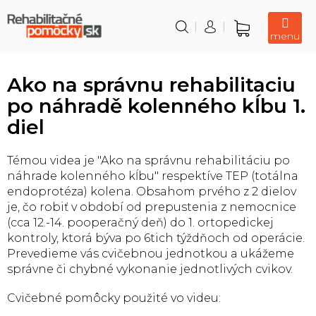
Prejsť
na
obsah
Nákupný
košík
Ako na správnu rehabilitaciu
po náhradě kolenného kĺbu 1.
diel
Témou videa je "Ako na správnu rehabilitáciu po
náhrade kolenného kĺbu" respektíve TEP (totálna
endoprotéza) kolena. Obsahom prvého z 2 dielov
je, čo robiť v období od prepustenia z nemocnice
(cca 12.-14. pooperačný deň) do 1. ortopedickej
kontroly, ktorá býva po 6tich týždňoch od operácie.
Prevedieme vás cvičebnou jednotkou a ukážeme
správne či chybné vykonanie jednotlivých cvikov.
Cvičebné pomôcky použité vo videu: